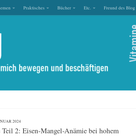
hemen
Praktisches
Bücher
Etc.
Freund des Blog
JANUAR 2024
 Teil 2: Eisen-Mangel-Anämie bei hohem