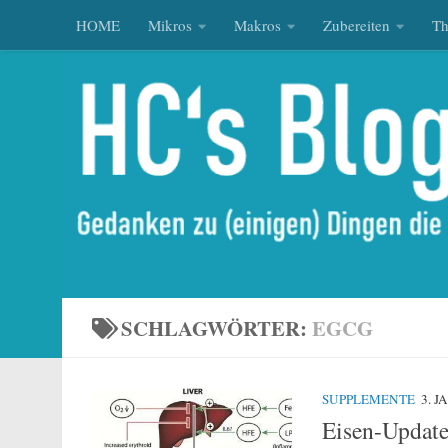
HOME
Mikros
Makros
Zubereiten
T
Zum Inhalt springen
SCHLAGWÖRTER:
EGCG
SUPPLEMENTE
3. 
Eisen-Update