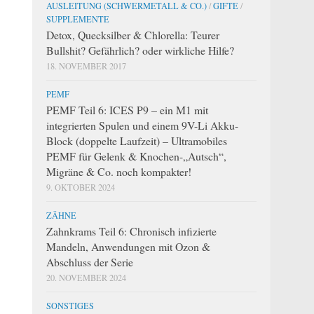
AUSLEITUNG (SCHWERMETALL & CO.)
/
GIFTE
/
SUPPLEMENTE
Detox, Quecksilber & Chlorella: Teurer
Bullshit? Gefährlich? oder wirkliche Hilfe?
18. NOVEMBER 2017
PEMF
PEMF Teil 6: ICES P9 – ein M1 mit
integrierten Spulen und einem 9V-Li Akku-
Block (doppelte Laufzeit) – Ultramobiles
PEMF für Gelenk & Knochen-„Autsch“,
Migräne & Co. noch kompakter!
9. OKTOBER 2024
ZÄHNE
Zahnkrams Teil 6: Chronisch infizierte
Mandeln, Anwendungen mit Ozon &
Abschluss der Serie
20. NOVEMBER 2024
SONSTIGES