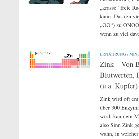
„krasse“ freie R
kann. Das (zu vie
„OO“) zu ONOO, w
wenn zu viel davo
ERNÄHRUNG
/
MIN
Zink – Von B
Blutwerten, 
(u.a. Kupfer
Zink wird oft em
über 300 Enzymfu
wird, kann ein 
also Sinn Zink g
wann, in welcher