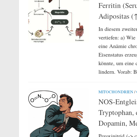
Ferritin (Se
Adipositas (
In diesem zweite
vertiefen: a) Wi
eine Anämie chr
Eisenstatus erze
könnte, um eine 
lindern. Vorab: Be
MITOCHONDRIEN
/
NOS-Entgleis
Tryptophan, 
Dopamin, Mel
Peroxinitrid (-