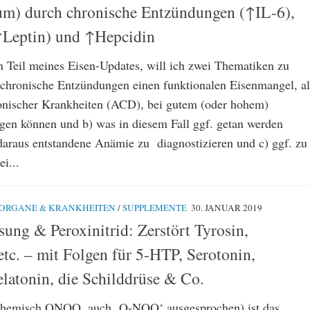
rum) durch chronische Entzündungen (↑IL-6),
↑Leptin) und ↑Hepcidin
n Teil meines Eisen-Updates, will ich zwei Thematiken zu
e chronische Entzündungen einen funktionalen Eisenmangel, a
onischer Krankheiten (ACD), bei gutem (oder hohem)
ugen können und b) was in diesem Fall ggf. getan werden
daraus entstandene Anämie zu diagnostizieren und c) ggf. zu
i...
ORGANE & KRANKHEITEN
/
SUPPLEMENTE
30. JANUAR 2019
ung & Peroxinitrid: Zerstört Tyrosin,
etc. – mit Folgen für 5-HTP, Serotonin,
atonin, die Schilddrüse & Co.
> chemisch ONOO, auch ‚O-NOO‘ ausgesprochen) ist das