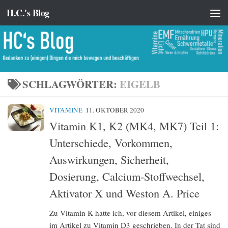
H.C.'s Blog
Zum Inhalt springen
SCHLAGWÖRTER:
EIGELB
VITAMINE
11. OKTOBER 2020
Vitamin K1, K2 (MK4, MK7) Teil 1:
Unterschiede, Vorkommen,
Auswirkungen, Sicherheit,
Dosierung, Calcium-Stoffwechsel,
Aktivator X und Weston A. Price
Zu Vitamin K hatte ich, vor diesem Artikel, einiges
im Artikel zu Vitamin D3 geschrieben. In der Tat sind