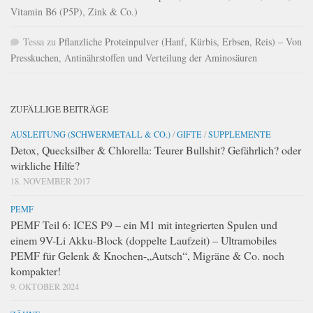
Vitamin B6 (P5P), Zink & Co.)
Tessa
zu
Pflanzliche Proteinpulver (Hanf, Kürbis, Erbsen, Reis) – Von
Presskuchen, Antinährstoffen und Verteilung der Aminosäuren
ZUFÄLLIGE BEITRÄGE
AUSLEITUNG (SCHWERMETALL & CO.)
/
GIFTE
/
SUPPLEMENTE
Detox, Quecksilber & Chlorella: Teurer Bullshit? Gefährlich? oder
wirkliche Hilfe?
18. NOVEMBER 2017
PEMF
PEMF Teil 6: ICES P9 – ein M1 mit integrierten Spulen und
einem 9V-Li Akku-Block (doppelte Laufzeit) – Ultramobiles
PEMF für Gelenk & Knochen-„Autsch“, Migräne & Co. noch
kompakter!
9. OKTOBER 2024