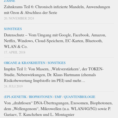
ZÄHNE
Zahnkrams Teil 6: Chronisch infizierte Mandeln, Anwendungen
mit Ozon & Abschluss der Serie
20. NOVEMBER 2024
SONSTIGES
Datenschutz – Vom Umgang mit Google, Facebook, Amazon,
Netflix, Windows, Cloud-Speichern, EC-Karten, Bluetooth,
WLAN & Co.
17. APRIL 2018
ORGANE & KRANKHEITEN
/
SONSTIGES
Impfen Teil 1: Von Masern, ‚Wirkverstärkern‘, der TOKEN-
Studie, Nebenwirkungen, Dr. Klaus Hartmann (ehemals
Risikobewertung Impfstoffe im PEI) und mehr…
24. JULI 2019
(EPI-)GENETIK
/
BIOPHOTONEN
/
EMF
/
QUANTENBIOLOGIE
Von „drahtlosen“ DNA-Übertragungen, Exosomen, Biophotonen,
dem „Wellengenom“, Mikrowellen (u.a. WLAN/4G/5G) sowie P.
Gariaev, T. Kanchzhen und L. Montagnier