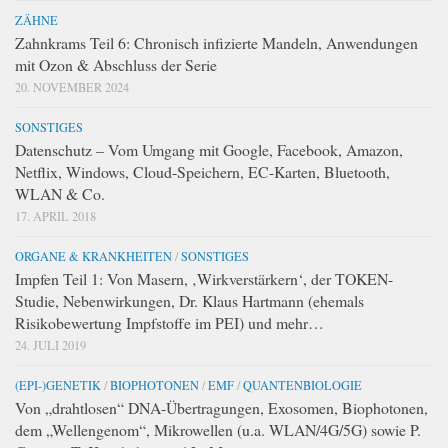
ZÄHNE
Zahnkrams Teil 6: Chronisch infizierte Mandeln, Anwendungen
mit Ozon & Abschluss der Serie
20. NOVEMBER 2024
SONSTIGES
Datenschutz – Vom Umgang mit Google, Facebook, Amazon,
Netflix, Windows, Cloud-Speichern, EC-Karten, Bluetooth,
WLAN & Co.
17. APRIL 2018
ORGANE & KRANKHEITEN
/
SONSTIGES
Impfen Teil 1: Von Masern, ‚Wirkverstärkern‘, der TOKEN-
Studie, Nebenwirkungen, Dr. Klaus Hartmann (ehemals
Risikobewertung Impfstoffe im PEI) und mehr…
24. JULI 2019
(EPI-)GENETIK
/
BIOPHOTONEN
/
EMF
/
QUANTENBIOLOGIE
Von „drahtlosen“ DNA-Übertragungen, Exosomen, Biophotonen,
dem „Wellengenom“, Mikrowellen (u.a. WLAN/4G/5G) sowie P.