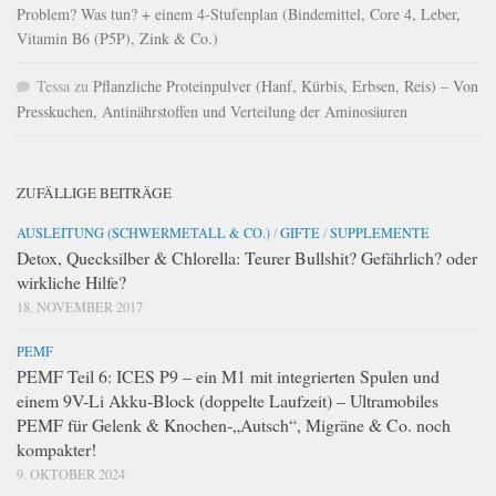
Problem? Was tun? + einem 4-Stufenplan (Bindemittel, Core 4, Leber,
Vitamin B6 (P5P), Zink & Co.)
Tessa
zu
Pflanzliche Proteinpulver (Hanf, Kürbis, Erbsen, Reis) – Von
Presskuchen, Antinährstoffen und Verteilung der Aminosäuren
ZUFÄLLIGE BEITRÄGE
AUSLEITUNG (SCHWERMETALL & CO.)
/
GIFTE
/
SUPPLEMENTE
Detox, Quecksilber & Chlorella: Teurer Bullshit? Gefährlich? oder
wirkliche Hilfe?
18. NOVEMBER 2017
PEMF
PEMF Teil 6: ICES P9 – ein M1 mit integrierten Spulen und
einem 9V-Li Akku-Block (doppelte Laufzeit) – Ultramobiles
PEMF für Gelenk & Knochen-„Autsch“, Migräne & Co. noch
kompakter!
9. OKTOBER 2024