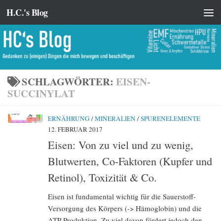
H.C.'s Blog
Zum Inhalt springen
SCHLAGWÖRTER:
EISEN-
SUCCINYLAT
ERNÄHRUNG
/
MINERALIEN
/
SPURENELEMENTE
12. FEBRUAR 2017
Eisen: Von zu viel und zu wenig,
Blutwerten, Co-Faktoren (Kupfer und
Retinol), Toxizität & Co.
Eisen ist fundamental wichtig für die Sauerstoff-
Versorgung des Körpers (-> Hämoglobin) und die
ATP-Produktion. Zu viel davon fördert jedoch den