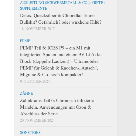
AUSLEITUNG (SCHWERMETALL & CO.)
/
GIFTE
/
SUPPLEMENTE
Detox, Quecksilber & Chlorella: Teurer
Bullshit? Gefährlich? oder wirkliche Hilfe?
18. NOVEMBER 2017
PEMF
PEMF Teil 6: ICES P9 – ein M1 mit
integrierten Spulen und einem 9V-Li Akku-
Block (doppelte Laufzeit) – Ultramobiles
PEMF für Gelenk & Knochen-„Autsch“,
Migräne & Co. noch kompakter!
9. OKTOBER 2024
ZÄHNE
Zahnkrams Teil 6: Chronisch infizierte
Mandeln, Anwendungen mit Ozon &
Abschluss der Serie
20. NOVEMBER 2024
SONSTIGES