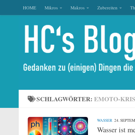
HOME
Mikros
Makros
Zubereiten
T
Zum Inhalt springen
SCHLAGWÖRTER:
EMOTO-KRI
WASSER
24. SEPTE
Wasser ist m