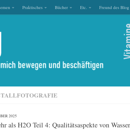
hemen
Praktisches
Bücher
Etc.
Freund des Blog
STALLFOTOGRAFIE
MBER 2025
ehr als H2O Teil 4: Qualitätsaspekte von Wasse