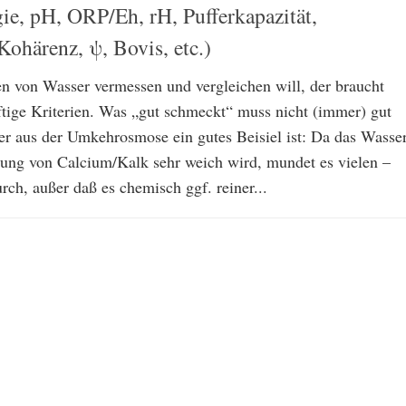
ie, pH, ORP/Eh, rH, Pufferkapazität,
Kohärenz, ψ, Bovis, etc.)
en von Wasser vermessen und vergleichen will, der braucht
ftige Kriterien. Was „gut schmeckt“ muss nicht (immer) gut
er aus der Umkehrosmose ein gutes Beisiel ist: Da das Wasse
nung von Calcium/Kalk sehr weich wird, mundet es vielen –
rch, außer daß es chemisch ggf. reiner...