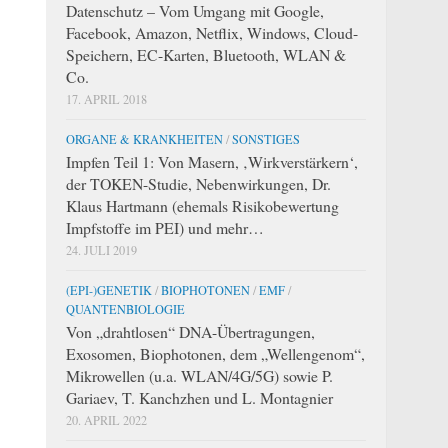
Datenschutz – Vom Umgang mit Google,
Facebook, Amazon, Netflix, Windows, Cloud-
Speichern, EC-Karten, Bluetooth, WLAN &
Co.
17. APRIL 2018
ORGANE & KRANKHEITEN
/
SONSTIGES
Impfen Teil 1: Von Masern, ‚Wirkverstärkern‘,
der TOKEN-Studie, Nebenwirkungen, Dr.
Klaus Hartmann (ehemals Risikobewertung
Impfstoffe im PEI) und mehr…
24. JULI 2019
(EPI-)GENETIK
/
BIOPHOTONEN
/
EMF
/
QUANTENBIOLOGIE
Von „drahtlosen“ DNA-Übertragungen,
Exosomen, Biophotonen, dem „Wellengenom“,
Mikrowellen (u.a. WLAN/4G/5G) sowie P.
Gariaev, T. Kanchzhen und L. Montagnier
20. APRIL 2022