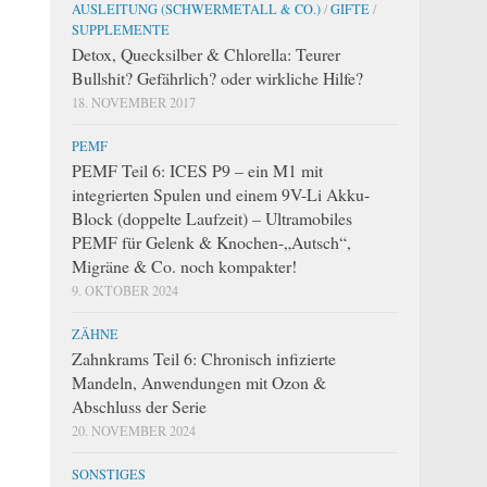
AUSLEITUNG (SCHWERMETALL & CO.)
/
GIFTE
/
SUPPLEMENTE
Detox, Quecksilber & Chlorella: Teurer
Bullshit? Gefährlich? oder wirkliche Hilfe?
18. NOVEMBER 2017
PEMF
PEMF Teil 6: ICES P9 – ein M1 mit
integrierten Spulen und einem 9V-Li Akku-
Block (doppelte Laufzeit) – Ultramobiles
PEMF für Gelenk & Knochen-„Autsch“,
Migräne & Co. noch kompakter!
9. OKTOBER 2024
ZÄHNE
Zahnkrams Teil 6: Chronisch infizierte
Mandeln, Anwendungen mit Ozon &
Abschluss der Serie
20. NOVEMBER 2024
SONSTIGES