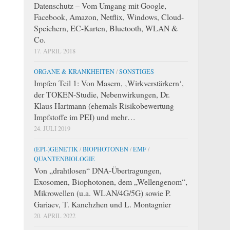
Datenschutz – Vom Umgang mit Google,
Facebook, Amazon, Netflix, Windows, Cloud-
Speichern, EC-Karten, Bluetooth, WLAN &
Co.
17. APRIL 2018
ORGANE & KRANKHEITEN
/
SONSTIGES
Impfen Teil 1: Von Masern, ‚Wirkverstärkern‘,
der TOKEN-Studie, Nebenwirkungen, Dr.
Klaus Hartmann (ehemals Risikobewertung
Impfstoffe im PEI) und mehr…
24. JULI 2019
(EPI-)GENETIK
/
BIOPHOTONEN
/
EMF
/
QUANTENBIOLOGIE
Von „drahtlosen“ DNA-Übertragungen,
Exosomen, Biophotonen, dem „Wellengenom“,
Mikrowellen (u.a. WLAN/4G/5G) sowie P.
Gariaev, T. Kanchzhen und L. Montagnier
20. APRIL 2022