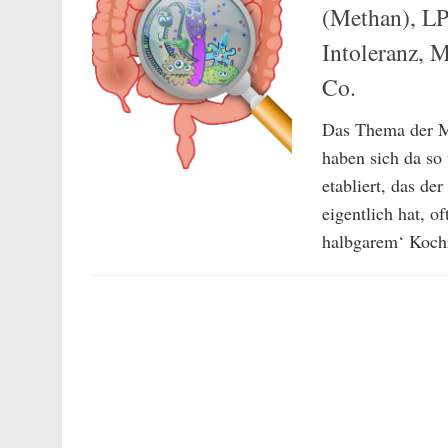
(Methan), LP
Intoleranz, 
Co.
Das Thema der Ma
haben sich da so 
etabliert, das de
eigentlich hat, o
halbgarem‘ Kochr