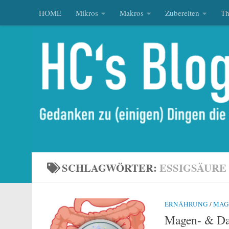
HOME
Mikros
Makros
Zubereiten
T
Zum Inhalt springen
SCHLAGWÖRTER:
ESSIGSÄURE
ERNÄHRUNG
/
MAG
Magen- & Da