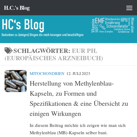
H.C.'s Blog
Zum Inhalt springen
SCHLAGWÖRTER:
EUR PH.
(EUROPÄISCHES ARZNEIBUCH)
MITOCHONDRIEN
12. JULI 2023
Herstellung von Methylenblau-
Kapseln, zu Formen und
Spezifikationen & eine Übersicht zu
einigen Wirkungen
In diesem Beitrag möchte ich zeigen wie man sich
Methylenblau (MB)-Kapseln selber baut.