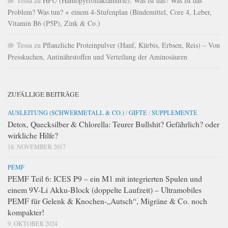
Tessa
zu
HPU (Hämopyrrollaktamurie): Was ist das? Was ist das
Problem? Was tun? + einem 4-Stufenplan (Bindemittel, Core 4, Leber,
Vitamin B6 (P5P), Zink & Co.)
Tessa
zu
Pflanzliche Proteinpulver (Hanf, Kürbis, Erbsen, Reis) – Von
Presskuchen, Antinährstoffen und Verteilung der Aminosäuren
ZUFÄLLIGE BEITRÄGE
AUSLEITUNG (SCHWERMETALL & CO.)
/
GIFTE
/
SUPPLEMENTE
Detox, Quecksilber & Chlorella: Teurer Bullshit? Gefährlich? oder
wirkliche Hilfe?
18. NOVEMBER 2017
PEMF
PEMF Teil 6: ICES P9 – ein M1 mit integrierten Spulen und
einem 9V-Li Akku-Block (doppelte Laufzeit) – Ultramobiles
PEMF für Gelenk & Knochen-„Autsch“, Migräne & Co. noch
kompakter!
9. OKTOBER 2024