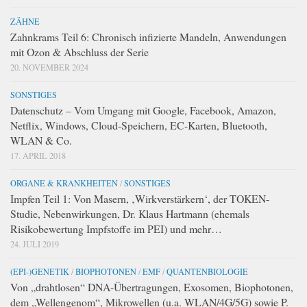
ZÄHNE
Zahnkrams Teil 6: Chronisch infizierte Mandeln, Anwendungen
mit Ozon & Abschluss der Serie
20. NOVEMBER 2024
SONSTIGES
Datenschutz – Vom Umgang mit Google, Facebook, Amazon,
Netflix, Windows, Cloud-Speichern, EC-Karten, Bluetooth,
WLAN & Co.
17. APRIL 2018
ORGANE & KRANKHEITEN
/
SONSTIGES
Impfen Teil 1: Von Masern, ‚Wirkverstärkern‘, der TOKEN-
Studie, Nebenwirkungen, Dr. Klaus Hartmann (ehemals
Risikobewertung Impfstoffe im PEI) und mehr…
24. JULI 2019
(EPI-)GENETIK
/
BIOPHOTONEN
/
EMF
/
QUANTENBIOLOGIE
Von „drahtlosen“ DNA-Übertragungen, Exosomen, Biophotonen,
dem „Wellengenom“, Mikrowellen (u.a. WLAN/4G/5G) sowie P.