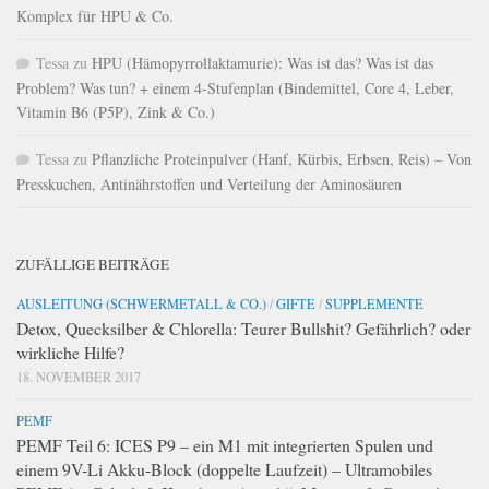
Komplex für HPU & Co.
Tessa
zu
HPU (Hämopyrrollaktamurie): Was ist das? Was ist das
Problem? Was tun? + einem 4-Stufenplan (Bindemittel, Core 4, Leber,
Vitamin B6 (P5P), Zink & Co.)
Tessa
zu
Pflanzliche Proteinpulver (Hanf, Kürbis, Erbsen, Reis) – Von
Presskuchen, Antinährstoffen und Verteilung der Aminosäuren
ZUFÄLLIGE BEITRÄGE
AUSLEITUNG (SCHWERMETALL & CO.)
/
GIFTE
/
SUPPLEMENTE
Detox, Quecksilber & Chlorella: Teurer Bullshit? Gefährlich? oder
wirkliche Hilfe?
18. NOVEMBER 2017
PEMF
PEMF Teil 6: ICES P9 – ein M1 mit integrierten Spulen und
einem 9V-Li Akku-Block (doppelte Laufzeit) – Ultramobiles