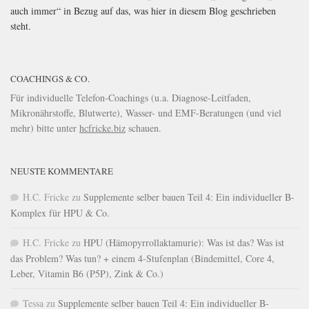
auch immer“ in Bezug auf das, was hier in diesem Blog geschrieben
steht.
COACHINGS & CO.
Für individuelle Telefon-Coachings (u.a. Diagnose-Leitfaden,
Mikronährstoffe, Blutwerte), Wasser- und EMF-Beratungen (und viel
mehr) bitte unter
hcfricke.biz
schauen.
NEUSTE KOMMENTARE
H.C. Fricke
zu
Supplemente selber bauen Teil 4: Ein individueller B-
Komplex für HPU & Co.
H.C. Fricke
zu
HPU (Hämopyrrollaktamurie): Was ist das? Was ist
das Problem? Was tun? + einem 4-Stufenplan (Bindemittel, Core 4,
Leber, Vitamin B6 (P5P), Zink & Co.)
Tessa
zu
Supplemente selber bauen Teil 4: Ein individueller B-