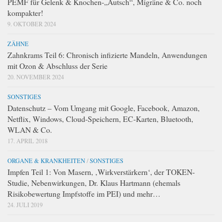
PEMF für Gelenk & Knochen-„Autsch“, Migräne & Co. noch
kompakter!
9. OKTOBER 2024
ZÄHNE
Zahnkrams Teil 6: Chronisch infizierte Mandeln, Anwendungen
mit Ozon & Abschluss der Serie
20. NOVEMBER 2024
SONSTIGES
Datenschutz – Vom Umgang mit Google, Facebook, Amazon,
Netflix, Windows, Cloud-Speichern, EC-Karten, Bluetooth,
WLAN & Co.
17. APRIL 2018
ORGANE & KRANKHEITEN
/
SONSTIGES
Impfen Teil 1: Von Masern, ‚Wirkverstärkern‘, der TOKEN-
Studie, Nebenwirkungen, Dr. Klaus Hartmann (ehemals
Risikobewertung Impfstoffe im PEI) und mehr…
24. JULI 2019