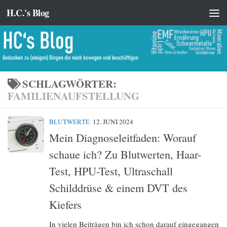
H.C.'s Blog
Zum Inhalt springen
SCHLAGWÖRTER:
FAMILIENAUFSTELLUNG
BLUTWERTE
12. JUNI 2024
Mein Diagnoseleitfaden: Worauf
schaue ich? Zu Blutwerten, Haar-
Test, HPU-Test, Ultraschall
Schilddrüse & einem DVT des
Kiefers
In vielen Beiträgen bin ich schon darauf eingegangen