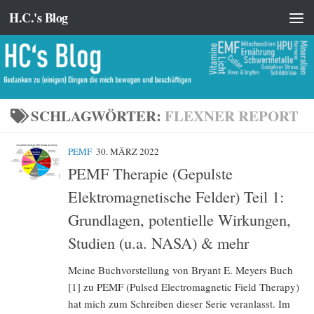
H.C.'s Blog
Zum Inhalt springen
SCHLAGWÖRTER:
FLEXNER REPORT
PEMF
30. MÄRZ 2022
PEMF Therapie (Gepulste
Elektromagnetische Felder) Teil 1:
Grundlagen, potentielle Wirkungen,
Studien (u.a. NASA) & mehr
Meine Buchvorstellung von Bryant E. Meyers Buch
[1] zu PEMF (Pulsed Electromagnetic Field Therapy)
hat mich zum Schreiben dieser Serie veranlasst. Im