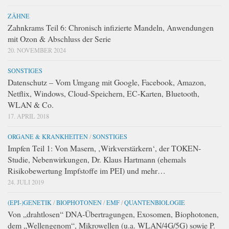
ZÄHNE
Zahnkrams Teil 6: Chronisch infizierte Mandeln, Anwendungen
mit Ozon & Abschluss der Serie
20. NOVEMBER 2024
SONSTIGES
Datenschutz – Vom Umgang mit Google, Facebook, Amazon,
Netflix, Windows, Cloud-Speichern, EC-Karten, Bluetooth,
WLAN & Co.
17. APRIL 2018
ORGANE & KRANKHEITEN
/
SONSTIGES
Impfen Teil 1: Von Masern, ‚Wirkverstärkern‘, der TOKEN-
Studie, Nebenwirkungen, Dr. Klaus Hartmann (ehemals
Risikobewertung Impfstoffe im PEI) und mehr…
24. JULI 2019
(EPI-)GENETIK
/
BIOPHOTONEN
/
EMF
/
QUANTENBIOLOGIE
Von „drahtlosen“ DNA-Übertragungen, Exosomen, Biophotonen,
dem „Wellengenom“, Mikrowellen (u.a. WLAN/4G/5G) sowie P.