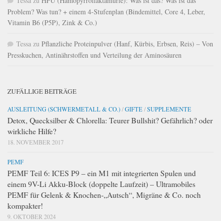
Tessa
zu
HPU (Hämopyrrollaktamurie): Was ist das? Was ist das
Problem? Was tun? + einem 4-Stufenplan (Bindemittel, Core 4, Leber,
Vitamin B6 (P5P), Zink & Co.)
Tessa
zu
Pflanzliche Proteinpulver (Hanf, Kürbis, Erbsen, Reis) – Von
Presskuchen, Antinährstoffen und Verteilung der Aminosäuren
ZUFÄLLIGE BEITRÄGE
AUSLEITUNG (SCHWERMETALL & CO.)
/
GIFTE
/
SUPPLEMENTE
Detox, Quecksilber & Chlorella: Teurer Bullshit? Gefährlich? oder
wirkliche Hilfe?
18. NOVEMBER 2017
PEMF
PEMF Teil 6: ICES P9 – ein M1 mit integrierten Spulen und
einem 9V-Li Akku-Block (doppelte Laufzeit) – Ultramobiles
PEMF für Gelenk & Knochen-„Autsch“, Migräne & Co. noch
kompakter!
9. OKTOBER 2024