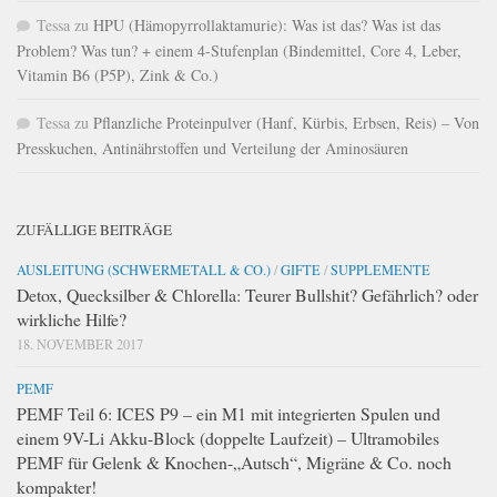
Tessa
zu
HPU (Hämopyrrollaktamurie): Was ist das? Was ist das
Problem? Was tun? + einem 4-Stufenplan (Bindemittel, Core 4, Leber,
Vitamin B6 (P5P), Zink & Co.)
Tessa
zu
Pflanzliche Proteinpulver (Hanf, Kürbis, Erbsen, Reis) – Von
Presskuchen, Antinährstoffen und Verteilung der Aminosäuren
ZUFÄLLIGE BEITRÄGE
AUSLEITUNG (SCHWERMETALL & CO.)
/
GIFTE
/
SUPPLEMENTE
Detox, Quecksilber & Chlorella: Teurer Bullshit? Gefährlich? oder
wirkliche Hilfe?
18. NOVEMBER 2017
PEMF
PEMF Teil 6: ICES P9 – ein M1 mit integrierten Spulen und
einem 9V-Li Akku-Block (doppelte Laufzeit) – Ultramobiles
PEMF für Gelenk & Knochen-„Autsch“, Migräne & Co. noch
kompakter!