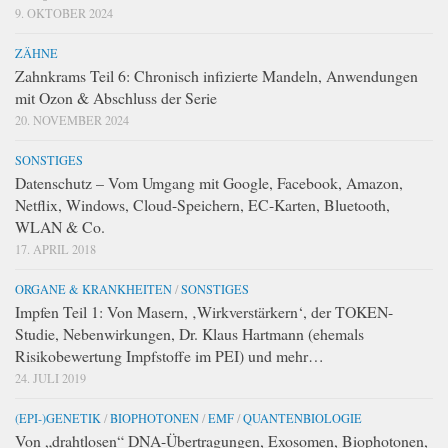
9. OKTOBER 2024
ZÄHNE
Zahnkrams Teil 6: Chronisch infizierte Mandeln, Anwendungen
mit Ozon & Abschluss der Serie
20. NOVEMBER 2024
SONSTIGES
Datenschutz – Vom Umgang mit Google, Facebook, Amazon,
Netflix, Windows, Cloud-Speichern, EC-Karten, Bluetooth,
WLAN & Co.
17. APRIL 2018
ORGANE & KRANKHEITEN
/
SONSTIGES
Impfen Teil 1: Von Masern, ‚Wirkverstärkern‘, der TOKEN-
Studie, Nebenwirkungen, Dr. Klaus Hartmann (ehemals
Risikobewertung Impfstoffe im PEI) und mehr…
24. JULI 2019
(EPI-)GENETIK
/
BIOPHOTONEN
/
EMF
/
QUANTENBIOLOGIE
Von „drahtlosen“ DNA-Übertragungen, Exosomen, Biophotonen,