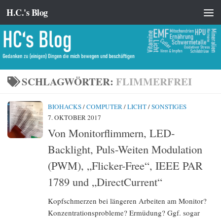
H.C.'s Blog
Zum Inhalt springen
SCHLAGWÖRTER:
FLIMMERFREI
BIOHACKS
/
COMPUTER
/
LICHT
/
SONSTIGES
7. OKTOBER 2017
Von Monitorflimmern, LED-
Backlight, Puls-Weiten Modulation
(PWM), „Flicker-Free“, IEEE PAR
1789 und „DirectCurrent“
Kopfschmerzen bei längeren Arbeiten am Monitor?
Konzentrationsprobleme? Ermüdung? Ggf. sogar