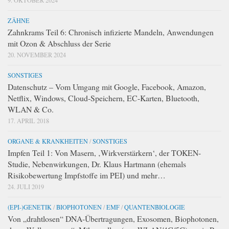
9. OKTOBER 2024
ZÄHNE
Zahnkrams Teil 6: Chronisch infizierte Mandeln, Anwendungen
mit Ozon & Abschluss der Serie
20. NOVEMBER 2024
SONSTIGES
Datenschutz – Vom Umgang mit Google, Facebook, Amazon,
Netflix, Windows, Cloud-Speichern, EC-Karten, Bluetooth,
WLAN & Co.
17. APRIL 2018
ORGANE & KRANKHEITEN
/
SONSTIGES
Impfen Teil 1: Von Masern, ‚Wirkverstärkern‘, der TOKEN-
Studie, Nebenwirkungen, Dr. Klaus Hartmann (ehemals
Risikobewertung Impfstoffe im PEI) und mehr…
24. JULI 2019
(EPI-)GENETIK
/
BIOPHOTONEN
/
EMF
/
QUANTENBIOLOGIE
Von „drahtlosen“ DNA-Übertragungen, Exosomen, Biophotonen,