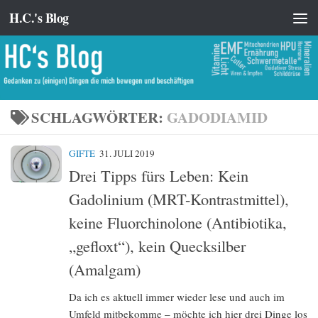
H.C.'s Blog
Zum Inhalt springen
SCHLAGWÖRTER:
GADODIAMID
GIFTE
31. JULI 2019
Drei Tipps fürs Leben: Kein
Gadolinium (MRT-Kontrastmittel),
keine Fluorchinolone (Antibiotika,
„gefloxt“), kein Quecksilber
(Amalgam)
Da ich es aktuell immer wieder lese und auch im
Umfeld mitbekomme – möchte ich hier drei Dinge los