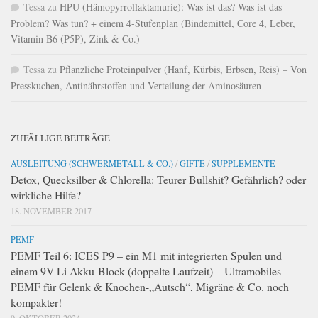
Tessa
zu
HPU (Hämopyrrollaktamurie): Was ist das? Was ist das
Problem? Was tun? + einem 4-Stufenplan (Bindemittel, Core 4, Leber,
Vitamin B6 (P5P), Zink & Co.)
Tessa
zu
Pflanzliche Proteinpulver (Hanf, Kürbis, Erbsen, Reis) – Von
Presskuchen, Antinährstoffen und Verteilung der Aminosäuren
ZUFÄLLIGE BEITRÄGE
AUSLEITUNG (SCHWERMETALL & CO.)
/
GIFTE
/
SUPPLEMENTE
Detox, Quecksilber & Chlorella: Teurer Bullshit? Gefährlich? oder
wirkliche Hilfe?
18. NOVEMBER 2017
PEMF
PEMF Teil 6: ICES P9 – ein M1 mit integrierten Spulen und
einem 9V-Li Akku-Block (doppelte Laufzeit) – Ultramobiles
PEMF für Gelenk & Knochen-„Autsch“, Migräne & Co. noch
kompakter!