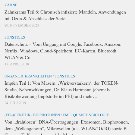
ZÄHNE
Zahnkrams Teil 6: Chronisch infizierte Mandeln, Anwendungen
mit Ozon & Abschluss der Serie
20. NOVEMBER 2024
SONSTIGES
Datenschutz – Vom Umgang mit Google, Facebook, Amazon,
Netflix, Windows, Cloud-Speichern, EC-Karten, Bluetooth,
WLAN & Co.
17. APRIL 2018
ORGANE & KRANKHEITEN
/
SONSTIGES
Impfen Teil 1: Von Masern, ‚Wirkverstärkern‘, der TOKEN-
Studie, Nebenwirkungen, Dr. Klaus Hartmann (ehemals
Risikobewertung Impfstoffe im PEI) und mehr…
24. JULI 2019
(EPI-)GENETIK
/
BIOPHOTONEN
/
EMF
/
QUANTENBIOLOGIE
Von „drahtlosen“ DNA-Übertragungen, Exosomen, Biophotonen,
dem „Wellengenom“, Mikrowellen (u.a. WLAN/4G/5G) sowie P.
Gariaev, T. Kanchzhen und L. Montagnier