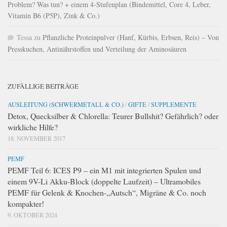
Problem? Was tun? + einem 4-Stufenplan (Bindemittel, Core 4, Leber,
Vitamin B6 (P5P), Zink & Co.)
Tessa
zu
Pflanzliche Proteinpulver (Hanf, Kürbis, Erbsen, Reis) – Von
Presskuchen, Antinährstoffen und Verteilung der Aminosäuren
ZUFÄLLIGE BEITRÄGE
AUSLEITUNG (SCHWERMETALL & CO.)
/
GIFTE
/
SUPPLEMENTE
Detox, Quecksilber & Chlorella: Teurer Bullshit? Gefährlich? oder
wirkliche Hilfe?
18. NOVEMBER 2017
PEMF
PEMF Teil 6: ICES P9 – ein M1 mit integrierten Spulen und
einem 9V-Li Akku-Block (doppelte Laufzeit) – Ultramobiles
PEMF für Gelenk & Knochen-„Autsch“, Migräne & Co. noch
kompakter!
9. OKTOBER 2024