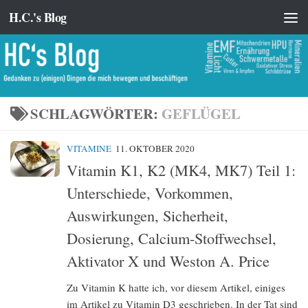
H.C.'s Blog
Zum Inhalt springen
SCHLAGWÖRTER:
GEFLÜGEL
VITAMINE
11. OKTOBER 2020
Vitamin K1, K2 (MK4, MK7) Teil 1:
Unterschiede, Vorkommen,
Auswirkungen, Sicherheit,
Dosierung, Calcium-Stoffwechsel,
Aktivator X und Weston A. Price
Zu Vitamin K hatte ich, vor diesem Artikel, einiges
im Artikel zu Vitamin D3 geschrieben. In der Tat sind