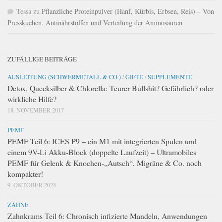
Tessa
zu
Pflanzliche Proteinpulver (Hanf, Kürbis, Erbsen, Reis) – Von
Presskuchen, Antinährstoffen und Verteilung der Aminosäuren
ZUFÄLLIGE BEITRÄGE
AUSLEITUNG (SCHWERMETALL & CO.)
/
GIFTE
/
SUPPLEMENTE
Detox, Quecksilber & Chlorella: Teurer Bullshit? Gefährlich? oder
wirkliche Hilfe?
18. NOVEMBER 2017
PEMF
PEMF Teil 6: ICES P9 – ein M1 mit integrierten Spulen und
einem 9V-Li Akku-Block (doppelte Laufzeit) – Ultramobiles
PEMF für Gelenk & Knochen-„Autsch“, Migräne & Co. noch
kompakter!
9. OKTOBER 2024
ZÄHNE
Zahnkrams Teil 6: Chronisch infizierte Mandeln, Anwendungen