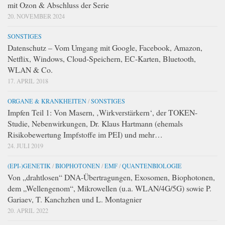
mit Ozon & Abschluss der Serie
20. NOVEMBER 2024
SONSTIGES
Datenschutz – Vom Umgang mit Google, Facebook, Amazon,
Netflix, Windows, Cloud-Speichern, EC-Karten, Bluetooth,
WLAN & Co.
17. APRIL 2018
ORGANE & KRANKHEITEN
/
SONSTIGES
Impfen Teil 1: Von Masern, ‚Wirkverstärkern‘, der TOKEN-
Studie, Nebenwirkungen, Dr. Klaus Hartmann (ehemals
Risikobewertung Impfstoffe im PEI) und mehr…
24. JULI 2019
(EPI-)GENETIK
/
BIOPHOTONEN
/
EMF
/
QUANTENBIOLOGIE
Von „drahtlosen“ DNA-Übertragungen, Exosomen, Biophotonen,
dem „Wellengenom“, Mikrowellen (u.a. WLAN/4G/5G) sowie P.
Gariaev, T. Kanchzhen und L. Montagnier
20. APRIL 2022