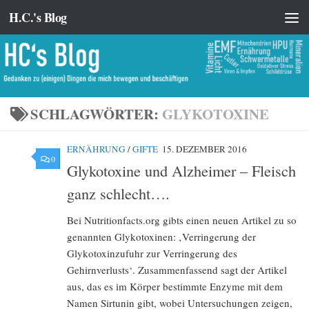
H.C.'s Blog
Zum Inhalt springen
SCHLAGWÖRTER:
GLYKOTOXINE
ERNÄHRUNG
/
GIFTE
15. DEZEMBER 2016
0
Glykotoxine und Alzheimer – Fleisch
ganz schlecht….
Bei Nutritionfacts.org gibts einen neuen Artikel zu so
genannten Glykotoxinen: ‚Verringerung der
Glykotoxinzufuhr zur Verringerung des
Gehirnverlusts‘. Zusammenfassend sagt der Artikel
aus, das es im Körper bestimmte Enzyme mit dem
Namen Sirtunin gibt, wobei Untersuchungen zeigen,