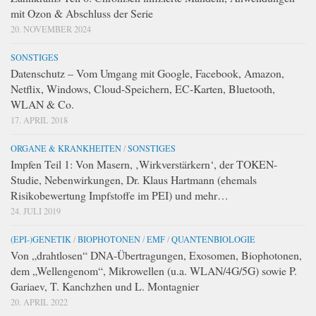
mit Ozon & Abschluss der Serie
20. NOVEMBER 2024
SONSTIGES
Datenschutz – Vom Umgang mit Google, Facebook, Amazon,
Netflix, Windows, Cloud-Speichern, EC-Karten, Bluetooth,
WLAN & Co.
17. APRIL 2018
ORGANE & KRANKHEITEN
/
SONSTIGES
Impfen Teil 1: Von Masern, ‚Wirkverstärkern‘, der TOKEN-
Studie, Nebenwirkungen, Dr. Klaus Hartmann (ehemals
Risikobewertung Impfstoffe im PEI) und mehr…
24. JULI 2019
(EPI-)GENETIK
/
BIOPHOTONEN
/
EMF
/
QUANTENBIOLOGIE
Von „drahtlosen“ DNA-Übertragungen, Exosomen, Biophotonen,
dem „Wellengenom“, Mikrowellen (u.a. WLAN/4G/5G) sowie P.
Gariaev, T. Kanchzhen und L. Montagnier
20. APRIL 2022