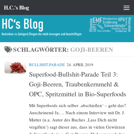
H.C.'s Blog
Zum Inhalt springen
SCHLAGWÖRTER:
GOJI-BEEREN
BULLSHIT-PARADE
24. APRIL 2019
Superfood-Bullshit-Parade Teil 3:
Goji-Beeren, Traubenkernmehl &
OPC, Spritzmittel in Bio-Superfoods
Mit Superfoods sich selber ‚abschießen‘ – geht das?
Anscheinend Ja…. Nach einem Interview mit Dr. J.
Mutter (u.a. Autor des Buches ‚Lass Dich nicht
vergiften‘) sagt dieser aus, dass in vielen Gewürzen