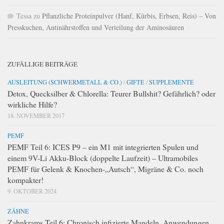
Tessa
zu
Pflanzliche Proteinpulver (Hanf, Kürbis, Erbsen, Reis) – Von
Presskuchen, Antinährstoffen und Verteilung der Aminosäuren
ZUFÄLLIGE BEITRÄGE
AUSLEITUNG (SCHWERMETALL & CO.)
/
GIFTE
/
SUPPLEMENTE
Detox, Quecksilber & Chlorella: Teurer Bullshit? Gefährlich? oder
wirkliche Hilfe?
18. NOVEMBER 2017
PEMF
PEMF Teil 6: ICES P9 – ein M1 mit integrierten Spulen und
einem 9V-Li Akku-Block (doppelte Laufzeit) – Ultramobiles
PEMF für Gelenk & Knochen-„Autsch“, Migräne & Co. noch
kompakter!
9. OKTOBER 2024
ZÄHNE
Zahnkrams Teil 6: Chronisch infizierte Mandeln, Anwendungen