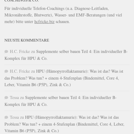
COACHINGS & CO.
Für individuelle Telefon-Coachings (u.a. Diagnose-Leitfaden,
Mikronährstoffe, Blutwerte), Wasser- und EMF-Beratungen (und viel
mehr) bitte unter
hcfricke.biz
schauen.
NEUSTE KOMMENTARE
H.C. Fricke
zu
Supplemente selber bauen Teil 4: Ein individueller B-
Komplex für HPU & Co.
H.C. Fricke
zu
HPU (Hämopyrrollaktamurie): Was ist das? Was ist
das Problem? Was tun? + einem 4-Stufenplan (Bindemittel, Core 4,
Leber, Vitamin B6 (P5P), Zink & Co.)
Tessa
zu
Supplemente selber bauen Teil 4: Ein individueller B-
Komplex für HPU & Co.
Tessa
zu
HPU (Hämopyrrollaktamurie): Was ist das? Was ist das
Problem? Was tun? + einem 4-Stufenplan (Bindemittel, Core 4, Leber,
Vitamin B6 (P5P), Zink & Co.)