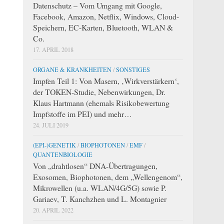
Datenschutz – Vom Umgang mit Google,
Facebook, Amazon, Netflix, Windows, Cloud-
Speichern, EC-Karten, Bluetooth, WLAN &
Co.
17. APRIL 2018
ORGANE & KRANKHEITEN
/
SONSTIGES
Impfen Teil 1: Von Masern, ‚Wirkverstärkern‘,
der TOKEN-Studie, Nebenwirkungen, Dr.
Klaus Hartmann (ehemals Risikobewertung
Impfstoffe im PEI) und mehr…
24. JULI 2019
(EPI-)GENETIK
/
BIOPHOTONEN
/
EMF
/
QUANTENBIOLOGIE
Von „drahtlosen“ DNA-Übertragungen,
Exosomen, Biophotonen, dem „Wellengenom“,
Mikrowellen (u.a. WLAN/4G/5G) sowie P.
Gariaev, T. Kanchzhen und L. Montagnier
20. APRIL 2022