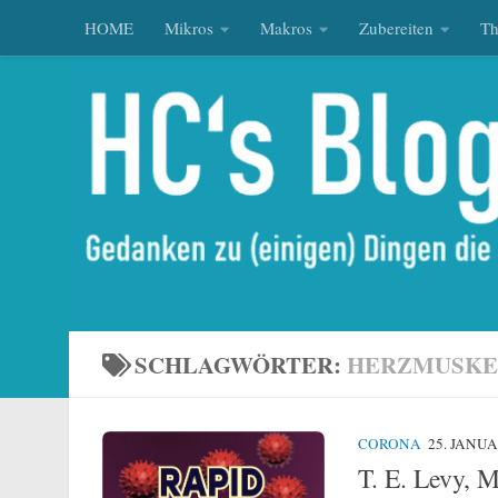
HOME
Mikros
Makros
Zubereiten
T
Zum Inhalt springen
SCHLAGWÖRTER:
HERZMUSKE
CORONA
25. JANUA
T. E. Levy, 