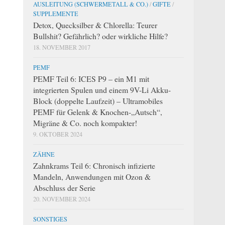
AUSLEITUNG (SCHWERMETALL & CO.)
/
GIFTE
/
SUPPLEMENTE
Detox, Quecksilber & Chlorella: Teurer
Bullshit? Gefährlich? oder wirkliche Hilfe?
18. NOVEMBER 2017
PEMF
PEMF Teil 6: ICES P9 – ein M1 mit
integrierten Spulen und einem 9V-Li Akku-
Block (doppelte Laufzeit) – Ultramobiles
PEMF für Gelenk & Knochen-„Autsch“,
Migräne & Co. noch kompakter!
9. OKTOBER 2024
ZÄHNE
Zahnkrams Teil 6: Chronisch infizierte
Mandeln, Anwendungen mit Ozon &
Abschluss der Serie
20. NOVEMBER 2024
SONSTIGES