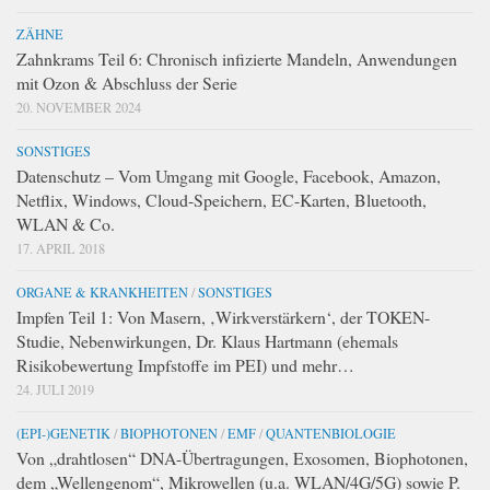
ZÄHNE
Zahnkrams Teil 6: Chronisch infizierte Mandeln, Anwendungen
mit Ozon & Abschluss der Serie
20. NOVEMBER 2024
SONSTIGES
Datenschutz – Vom Umgang mit Google, Facebook, Amazon,
Netflix, Windows, Cloud-Speichern, EC-Karten, Bluetooth,
WLAN & Co.
17. APRIL 2018
ORGANE & KRANKHEITEN
/
SONSTIGES
Impfen Teil 1: Von Masern, ‚Wirkverstärkern‘, der TOKEN-
Studie, Nebenwirkungen, Dr. Klaus Hartmann (ehemals
Risikobewertung Impfstoffe im PEI) und mehr…
24. JULI 2019
(EPI-)GENETIK
/
BIOPHOTONEN
/
EMF
/
QUANTENBIOLOGIE
Von „drahtlosen“ DNA-Übertragungen, Exosomen, Biophotonen,
dem „Wellengenom“, Mikrowellen (u.a. WLAN/4G/5G) sowie P.