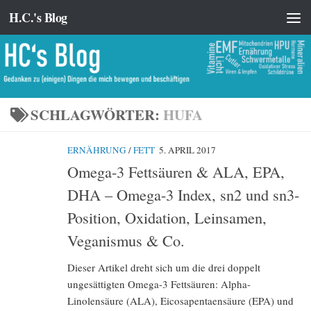
H.C.'s Blog
Zum Inhalt springen
SCHLAGWÖRTER:
HUFA
ERNÄHRUNG
/
FETT
5. APRIL 2017
Omega-3 Fettsäuren & ALA, EPA,
DHA – Omega-3 Index, sn2 und sn3-
Position, Oxidation, Leinsamen,
Veganismus & Co.
Dieser Artikel dreht sich um die drei doppelt
ungesättigten Omega-3 Fettsäuren: Alpha-
Linolensäure (ALA), Eicosapentaensäure (EPA) und