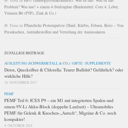
Tessa
zu
HPU (Hämopyrrollaktamurie): Was ist das? Was ist das
Problem? Was tun? + einem 4-Stufenplan (Bindemittel, Core 4, Leber,
Vitamin B6 (P5P), Zink & Co.)
Tessa
zu
Pflanzliche Proteinpulver (Hanf, Kürbis, Erbsen, Reis) – Von
Presskuchen, Antinährstoffen und Verteilung der Aminosäuren
ZUFÄLLIGE BEITRÄGE
AUSLEITUNG (SCHWERMETALL & CO.)
/
GIFTE
/
SUPPLEMENTE
Detox, Quecksilber & Chlorella: Teurer Bullshit? Gefährlich? oder
wirkliche Hilfe?
18. NOVEMBER 2017
PEMF
PEMF Teil 6: ICES P9 – ein M1 mit integrierten Spulen und
einem 9V-Li Akku-Block (doppelte Laufzeit) – Ultramobiles
PEMF für Gelenk & Knochen-„Autsch“, Migräne & Co. noch
kompakter!
9. OKTOBER 2024