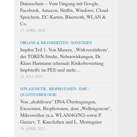
Datenschutz – Vom Umgang mit Google,
Facebook, Amazon, Netflix, Windows, Cloud-
Speichern, EC-Karten, Bluetooth, WLAN &
Co.
17. APRIL 2018
ORGANE & KRANKHEITEN
/
SONSTIGES
Impfen Teil 1: Von Masern, ‚Wirkverstärkern‘,
der TOKEN-Studie, Nebenwirkungen, Dr.
Klaus Hartmann (ehemals Risikobewertung
Impfstoffe im PEI) und mehr…
24. JULI 2019
(EPI-)GENETIK
/
BIOPHOTONEN
/
EMF
/
QUANTENBIOLOGIE
Von „drahtlosen“ DNA-Übertragungen,
Exosomen, Biophotonen, dem „Wellengenom“,
Mikrowellen (u.a. WLAN/4G/5G) sowie P.
Gariaev, T. Kanchzhen und L. Montagnier
20. APRIL 2022