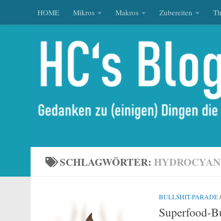
HOME
Mikros
Makros
Zubereiten
T
Zum Inhalt springen
SCHLAGWÖRTER:
HYDROCYAN
BULLSHIT-PARADE
Superfood-Bu