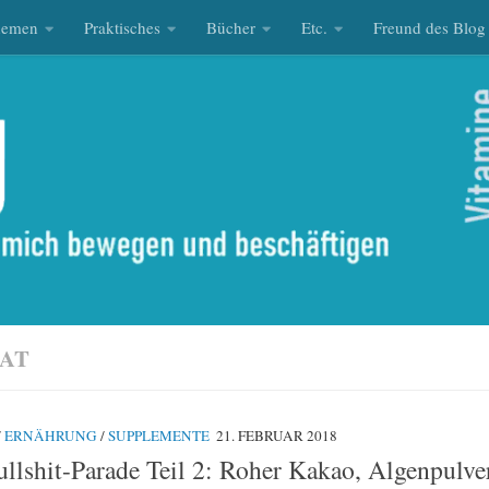
hemen
Praktisches
Bücher
Etc.
Freund des Blog
AT
/
ERNÄHRUNG
/
SUPPLEMENTE
21. FEBRUAR 2018
llshit-Parade Teil 2: Roher Kakao, Algenpulve