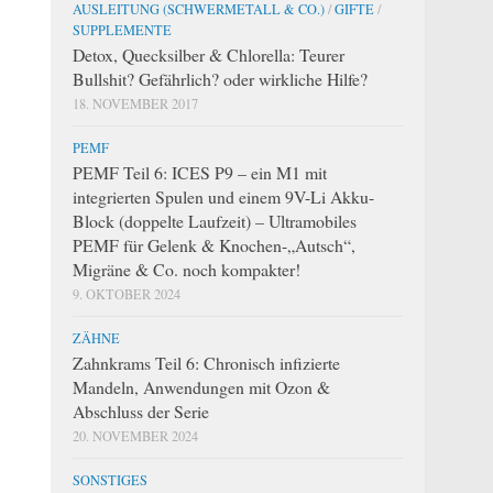
AUSLEITUNG (SCHWERMETALL & CO.)
/
GIFTE
/
SUPPLEMENTE
Detox, Quecksilber & Chlorella: Teurer
Bullshit? Gefährlich? oder wirkliche Hilfe?
18. NOVEMBER 2017
PEMF
PEMF Teil 6: ICES P9 – ein M1 mit
integrierten Spulen und einem 9V-Li Akku-
Block (doppelte Laufzeit) – Ultramobiles
PEMF für Gelenk & Knochen-„Autsch“,
Migräne & Co. noch kompakter!
9. OKTOBER 2024
ZÄHNE
Zahnkrams Teil 6: Chronisch infizierte
Mandeln, Anwendungen mit Ozon &
Abschluss der Serie
20. NOVEMBER 2024
SONSTIGES