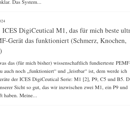
nklar. Das System...
024
 ICES DigiCeutical M1, das für mich beste ult
F-Gerät das funktioniert (Schmerz, Knochen,
)
was das (für mich bisher) wissenschaftlich fundierteste PEMF
zu auch noch „funktioniert“ und „leistbar“ ist, dem werde ich
eräte der ICES DigiCeutical Serie: M1 [2], P9, C5 und B5. D
unserer Sicht so gut, das wir inzwischen zwei M1, ein P9 und
ft haben. Meine...