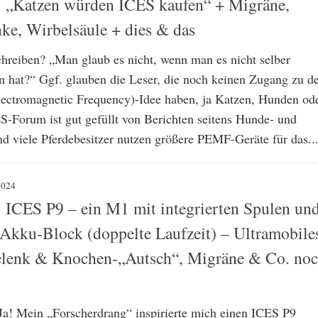
 „Katzen würden ICES kaufen“ + Migräne,
e, Wirbelsäule + dies & das
schreiben? „Man glaub es nicht, wenn man es nicht selber
n hat?“ Ggf. glauben die Leser, die noch keinen Zugang zu d
ectromagnetic Frequency)-Idee haben, ja Katzen, Hunden od
S-Forum ist gut gefüllt von Berichten seitens Hunde- und
nd viele Pferdebesitzer nutzen größere PEMF-Geräte für das..
2024
 ICES P9 – ein M1 mit integrierten Spulen un
Akku-Block (doppelte Laufzeit) – Ultramobile
lenk & Knochen-„Autsch“, Migräne & Co. no
a! Mein „Forscherdrang“ inspirierte mich einen ICES P9