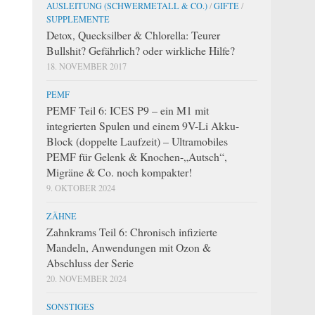
AUSLEITUNG (SCHWERMETALL & CO.)
/
GIFTE
/
SUPPLEMENTE
Detox, Quecksilber & Chlorella: Teurer
Bullshit? Gefährlich? oder wirkliche Hilfe?
18. NOVEMBER 2017
PEMF
PEMF Teil 6: ICES P9 – ein M1 mit
integrierten Spulen und einem 9V-Li Akku-
Block (doppelte Laufzeit) – Ultramobiles
PEMF für Gelenk & Knochen-„Autsch“,
Migräne & Co. noch kompakter!
9. OKTOBER 2024
ZÄHNE
Zahnkrams Teil 6: Chronisch infizierte
Mandeln, Anwendungen mit Ozon &
Abschluss der Serie
20. NOVEMBER 2024
SONSTIGES