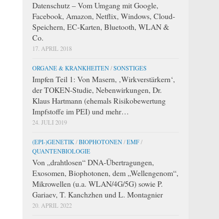
Datenschutz – Vom Umgang mit Google,
Facebook, Amazon, Netflix, Windows, Cloud-
Speichern, EC-Karten, Bluetooth, WLAN &
Co.
17. APRIL 2018
ORGANE & KRANKHEITEN
/
SONSTIGES
Impfen Teil 1: Von Masern, ‚Wirkverstärkern‘,
der TOKEN-Studie, Nebenwirkungen, Dr.
Klaus Hartmann (ehemals Risikobewertung
Impfstoffe im PEI) und mehr…
24. JULI 2019
(EPI-)GENETIK
/
BIOPHOTONEN
/
EMF
/
QUANTENBIOLOGIE
Von „drahtlosen“ DNA-Übertragungen,
Exosomen, Biophotonen, dem „Wellengenom“,
Mikrowellen (u.a. WLAN/4G/5G) sowie P.
Gariaev, T. Kanchzhen und L. Montagnier
20. APRIL 2022