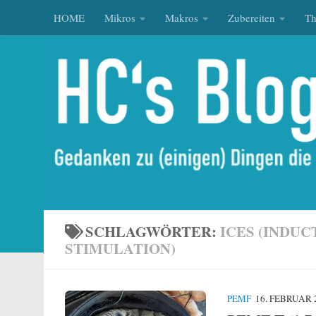
HOME
Mikros
Makros
Zubereiten
T
Zum Inhalt springen
SCHLAGWÖRTER:
ICES (INDU
STIMULATION)
PEMF
16. FEBRUAR 