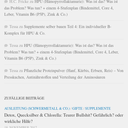
H.C. Fricke
zu
HPU (Hämopyrrollaktamurie): Was ist das? Was ist
das Problem? Was tun? + einem 4-Stufenplan (Bindemittel, Core 4,
Leber, Vitamin B6 (P5P), Zink & Co.)
Tessa
zu
Supplemente selber bauen Teil 4: Ein individueller B-
Komplex für HPU & Co.
Tessa
zu
HPU (Hämopyrrollaktamurie): Was ist das? Was ist das
Problem? Was tun? + einem 4-Stufenplan (Bindemittel, Core 4, Leber,
Vitamin B6 (P5P), Zink & Co.)
Tessa
zu
Pflanzliche Proteinpulver (Hanf, Kürbis, Erbsen, Reis) – Von
Presskuchen, Antinährstoffen und Verteilung der Aminosäuren
ZUFÄLLIGE BEITRÄGE
AUSLEITUNG (SCHWERMETALL & CO.)
/
GIFTE
/
SUPPLEMENTE
Detox, Quecksilber & Chlorella: Teurer Bullshit? Gefährlich? oder
wirkliche Hilfe?
18. NOVEMBER 2017