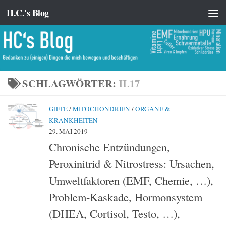
H.C.'s Blog
Zum Inhalt springen
SCHLAGWÖRTER:
IL17
GIFTE
/
MITOCHONDRIEN
/
ORGANE &
KRANKHEITEN
29. MAI 2019
Chronische Entzündungen,
Peroxinitrid & Nitrostress: Ursachen,
Umweltfaktoren (EMF, Chemie, …),
Problem-Kaskade, Hormonsystem
(DHEA, Cortisol, Testo, …),