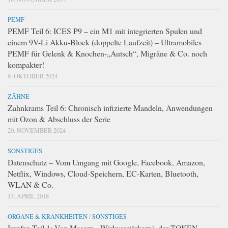
PEMF
PEMF Teil 6: ICES P9 – ein M1 mit integrierten Spulen und
einem 9V-Li Akku-Block (doppelte Laufzeit) – Ultramobiles
PEMF für Gelenk & Knochen-„Autsch“, Migräne & Co. noch
kompakter!
9. OKTOBER 2024
ZÄHNE
Zahnkrams Teil 6: Chronisch infizierte Mandeln, Anwendungen
mit Ozon & Abschluss der Serie
20. NOVEMBER 2024
SONSTIGES
Datenschutz – Vom Umgang mit Google, Facebook, Amazon,
Netflix, Windows, Cloud-Speichern, EC-Karten, Bluetooth,
WLAN & Co.
17. APRIL 2018
ORGANE & KRANKHEITEN
/
SONSTIGES
Impfen Teil 1: Von Masern, ‚Wirkverstärkern‘, der TOKEN-