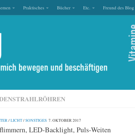
hemen
Praktisches
Bücher
Etc.
Freund des Blog
DENSTRAHLRÖHREN
TER
/
LICHT
/
SONSTIGES
7. OKTOBER 2017
flimmern, LED-Backlight, Puls-Weiten