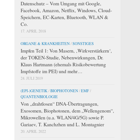
Datenschutz – Vom Umgang mit Google,
Facebook, Amazon, Netflix, Windows, Cloud-
Speichern, EC-Karten, Bluetooth, WLAN &
Co.
17. APRIL 2018
ORGANE & KRANKHEITEN
/
SONSTIGES
Impfen Teil 1: Von Masern, ‚Wirkverstärkern‘,
der TOKEN-Studie, Nebenwirkungen, Dr.
Klaus Hartmann (ehemals Risikobewertung
Impfstoffe im PEI) und mehr…
24. JULI 2019
(EPI-)GENETIK
/
BIOPHOTONEN
/
EMF
/
QUANTENBIOLOGIE
Von „drahtlosen“ DNA-Übertragungen,
Exosomen, Biophotonen, dem „Wellengenom“,
Mikrowellen (u.a. WLAN/4G/5G) sowie P.
Gariaev, T. Kanchzhen und L. Montagnier
20. APRIL 2022