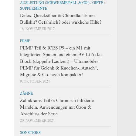
AUSLEITUNG (SCHWERMETALL & CO.)
/
GIFTE
/
SUPPLEMENTE
Detox, Quecksilber & Chlorella: Teurer
Bullshit? Gefährlich? oder wirkliche Hilfe?
18. NOVEMBER 2017
PEMF
PEMF Teil 6: ICES P9 – ein M1 mit
integrierten Spulen und einem 9V-Li Akku-
Block (doppelte Laufzeit) – Ultramobiles
PEMF für Gelenk & Knochen-„Autsch“,
Migräne & Co. noch kompakter!
9. OKTOBER 2024
ZÄHNE
Zahnkrams Teil 6: Chronisch infizierte
Mandeln, Anwendungen mit Ozon &
Abschluss der Serie
20. NOVEMBER 2024
SONSTIGES