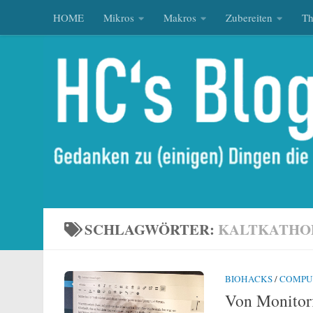
HOME
Mikros
Makros
Zubereiten
T
Zum Inhalt springen
SCHLAGWÖRTER:
KALTKATHO
BIOHACKS
/
COMPU
Von Monitor