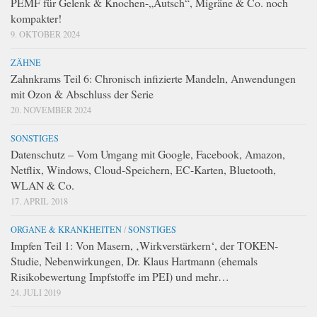
PEMF für Gelenk & Knochen-„Autsch“, Migräne & Co. noch
kompakter!
9. OKTOBER 2024
ZÄHNE
Zahnkrams Teil 6: Chronisch infizierte Mandeln, Anwendungen
mit Ozon & Abschluss der Serie
20. NOVEMBER 2024
SONSTIGES
Datenschutz – Vom Umgang mit Google, Facebook, Amazon,
Netflix, Windows, Cloud-Speichern, EC-Karten, Bluetooth,
WLAN & Co.
17. APRIL 2018
ORGANE & KRANKHEITEN
/
SONSTIGES
Impfen Teil 1: Von Masern, ‚Wirkverstärkern‘, der TOKEN-
Studie, Nebenwirkungen, Dr. Klaus Hartmann (ehemals
Risikobewertung Impfstoffe im PEI) und mehr…
24. JULI 2019