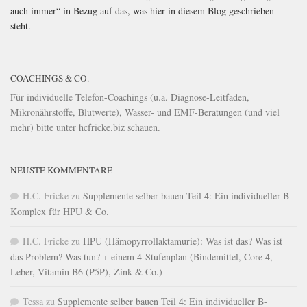
auch immer“ in Bezug auf das, was hier in diesem Blog geschrieben
steht.
COACHINGS & CO.
Für individuelle Telefon-Coachings (u.a. Diagnose-Leitfaden,
Mikronährstoffe, Blutwerte), Wasser- und EMF-Beratungen (und viel
mehr) bitte unter
hcfricke.biz
schauen.
NEUSTE KOMMENTARE
H.C. Fricke
zu
Supplemente selber bauen Teil 4: Ein individueller B-
Komplex für HPU & Co.
H.C. Fricke
zu
HPU (Hämopyrrollaktamurie): Was ist das? Was ist
das Problem? Was tun? + einem 4-Stufenplan (Bindemittel, Core 4,
Leber, Vitamin B6 (P5P), Zink & Co.)
Tessa
zu
Supplemente selber bauen Teil 4: Ein individueller B-