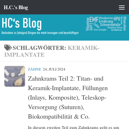
H.C.'s Blog
Zum Inhalt springen
SCHLAGWÖRTER:
KERAMIK-
IMPLANTATE
ZÄHNE
24. JULI 2024
Zahnkrams Teil 2: Titan- und
Keramik-Implantate, Füllungen
(Inlays, Komposite), Teleskop-
Versorgung (Suturen),
Biokompatibilität & Co.
In diesem zweiten Teil zum Zahnkrams geht es um