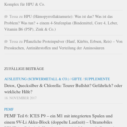
Komplex für HPU & Co.
Tessa
zu
HPU (Hämopyrrollaktamurie): Was ist das? Was ist das
Problem? Was tun? + einem 4-Stufenplan (Bindemittel, Core 4, Leber,
Vitamin B6 (P5P), Zink & Co.)
Tessa
zu
Pflanzliche Proteinpulver (Hanf, Kürbis, Erbsen, Reis) – Von
Presskuchen, Antinährstoffen und Verteilung der Aminosäuren
ZUFÄLLIGE BEITRÄGE
AUSLEITUNG (SCHWERMETALL & CO.)
/
GIFTE
/
SUPPLEMENTE
Detox, Quecksilber & Chlorella: Teurer Bullshit? Gefährlich? oder
wirkliche Hilfe?
18. NOVEMBER 2017
PEMF
PEMF Teil 6: ICES P9 – ein M1 mit integrierten Spulen und
einem 9V-Li Akku-Block (doppelte Laufzeit) – Ultramobiles