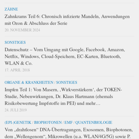
ZÄHNE
Zahnkrams Teil 6: Chronisch infizierte Mandeln, Anwendungen
mit Ozon & Abschluss der Serie
20. NOVEMBER 2024
SONSTIGES
Datenschutz – Vom Umgang mit Google, Facebook, Amazon,
Netflix, Windows, Cloud-Speichern, EC-Karten, Bluetooth,
WLAN & Co.
17. APRIL 2018
ORGANE & KRANKHEITEN
/
SONSTIGES
Impfen Teil 1: Von Masern, ‚Wirkverstärkern‘, der TOKEN-
Studie, Nebenwirkungen, Dr. Klaus Hartmann (ehemals
Risikobewertung Impfstoffe im PEI) und mehr…
24. JULI 2019
(EPI-)GENETIK
/
BIOPHOTONEN
/
EMF
/
QUANTENBIOLOGIE
Von „drahtlosen“ DNA-Übertragungen, Exosomen, Biophotonen,
dem „Wellengenom“, Mikrowellen (u.a. WLAN/4G/5G) sowie P.