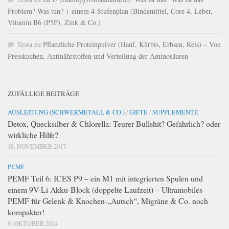
Problem? Was tun? + einem 4-Stufenplan (Bindemittel, Core 4, Leber,
Vitamin B6 (P5P), Zink & Co.)
Tessa
zu
Pflanzliche Proteinpulver (Hanf, Kürbis, Erbsen, Reis) – Von
Presskuchen, Antinährstoffen und Verteilung der Aminosäuren
ZUFÄLLIGE BEITRÄGE
AUSLEITUNG (SCHWERMETALL & CO.)
/
GIFTE
/
SUPPLEMENTE
Detox, Quecksilber & Chlorella: Teurer Bullshit? Gefährlich? oder
wirkliche Hilfe?
18. NOVEMBER 2017
PEMF
PEMF Teil 6: ICES P9 – ein M1 mit integrierten Spulen und
einem 9V-Li Akku-Block (doppelte Laufzeit) – Ultramobiles
PEMF für Gelenk & Knochen-„Autsch“, Migräne & Co. noch
kompakter!
9. OKTOBER 2024