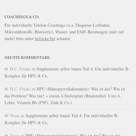
COACHINGS & CO.
Für individuelle Telefon-Coachings (u.a. Diagnose-Leitfaden,
Mikronährstoffe, Blutwerte), Wasser- und EMF-Beratungen (und viel
mehr) bitte unter
hcfricke.biz
schauen.
NEUSTE KOMMENTARE
H.C. Fricke
zu
Supplemente selber bauen Teil 4: Ein individueller B-
Komplex für HPU & Co.
H.C. Fricke
zu
HPU (Hämopyrrollaktamurie): Was ist das? Was ist
das Problem? Was tun? + einem 4-Stufenplan (Bindemittel, Core 4,
Leber, Vitamin B6 (P5P), Zink & Co.)
Tessa
zu
Supplemente selber bauen Teil 4: Ein individueller B-
Komplex für HPU & Co.
Tessa
zu
HPU (Hämopyrrollaktamurie): Was ist das? Was ist das