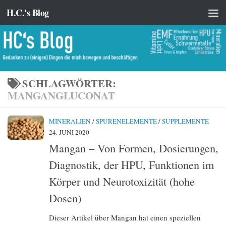
H.C.'s Blog
Zum Inhalt springen
SCHLAGWÖRTER:
MANGANGLUCONAT
MINERALIEN
/
SPURENELEMENTE
/
SUPPLEMENTE
24. JUNI 2020
Mangan – Von Formen, Dosierungen,
Diagnostik, der HPU, Funktionen im
Körper und Neurotoxizität (hohe
Dosen)
Dieser Artikel über Mangan hat einen speziellen