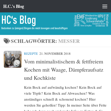
H.C.'s Blog
Zum Inhalt springen
SCHLAGWÖRTER:
MESSER
REZEPTE
21. NOVEMBER 2018
Vom minimalistischem & fettfreiem
Kochen mit Waage, Dämpferaufsatz
und Kochkiste
Kein Bock auf aufwändig kochen? Kein Bock auf
viele Töpfe? Kein Bock auf Abwaschen? Was
anständiges schnell & schonend kochen? Hier
werden Sie geholfen! Tipp: In meiner Seite über Fette