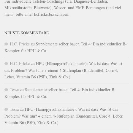
Für individuelle Telefon-Coachings (u.a. Diagnose-Leitfaden,
Mikronährstoffe, Blutwerte), Wasser- und EMF-Beratungen (und viel
mehr) bitte unter
hcfricke.biz
schauen.
NEUSTE KOMMENTARE
H.C. Fricke
zu
Supplemente selber bauen Teil 4: Ein individueller B-
Komplex für HPU & Co.
H.C. Fricke
zu
HPU (Hämopyrrollaktamurie): Was ist das? Was ist
das Problem? Was tun? + einem 4-Stufenplan (Bindemittel, Core 4,
Leber, Vitamin B6 (P5P), Zink & Co.)
Tessa
zu
Supplemente selber bauen Teil 4: Ein individueller B-
Komplex für HPU & Co.
Tessa
zu
HPU (Hämopyrrollaktamurie): Was ist das? Was ist das
Problem? Was tun? + einem 4-Stufenplan (Bindemittel, Core 4, Leber,
Vitamin B6 (P5P), Zink & Co.)