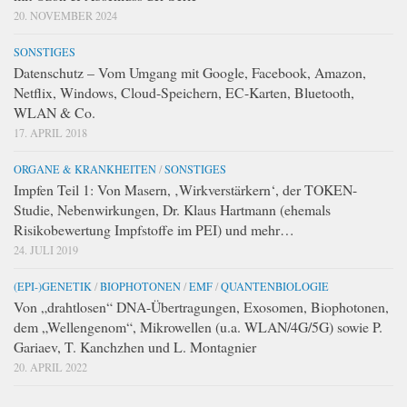
20. NOVEMBER 2024
SONSTIGES
Datenschutz – Vom Umgang mit Google, Facebook, Amazon,
Netflix, Windows, Cloud-Speichern, EC-Karten, Bluetooth,
WLAN & Co.
17. APRIL 2018
ORGANE & KRANKHEITEN
/
SONSTIGES
Impfen Teil 1: Von Masern, ‚Wirkverstärkern‘, der TOKEN-
Studie, Nebenwirkungen, Dr. Klaus Hartmann (ehemals
Risikobewertung Impfstoffe im PEI) und mehr…
24. JULI 2019
(EPI-)GENETIK
/
BIOPHOTONEN
/
EMF
/
QUANTENBIOLOGIE
Von „drahtlosen“ DNA-Übertragungen, Exosomen, Biophotonen,
dem „Wellengenom“, Mikrowellen (u.a. WLAN/4G/5G) sowie P.
Gariaev, T. Kanchzhen und L. Montagnier
20. APRIL 2022