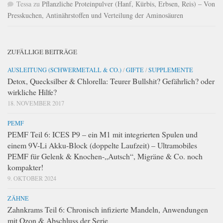
Tessa
zu
Pflanzliche Proteinpulver (Hanf, Kürbis, Erbsen, Reis) – Von
Presskuchen, Antinährstoffen und Verteilung der Aminosäuren
ZUFÄLLIGE BEITRÄGE
AUSLEITUNG (SCHWERMETALL & CO.)
/
GIFTE
/
SUPPLEMENTE
Detox, Quecksilber & Chlorella: Teurer Bullshit? Gefährlich? oder
wirkliche Hilfe?
18. NOVEMBER 2017
PEMF
PEMF Teil 6: ICES P9 – ein M1 mit integrierten Spulen und
einem 9V-Li Akku-Block (doppelte Laufzeit) – Ultramobiles
PEMF für Gelenk & Knochen-„Autsch“, Migräne & Co. noch
kompakter!
9. OKTOBER 2024
ZÄHNE
Zahnkrams Teil 6: Chronisch infizierte Mandeln, Anwendungen
mit Ozon & Abschluss der Serie