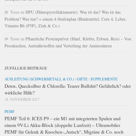
Tessa
zu
HPU (Hämopyrrollaktamurie): Was ist das? Was ist das
Problem? Was tun? + einem 4-Stufenplan (Bindemittel, Core 4, Leber,
Vitamin B6 (P5P), Zink & Co.)
Tessa
zu
Pflanzliche Proteinpulver (Hanf, Kürbis, Erbsen, Reis) – Von
Presskuchen, Antinährstoffen und Verteilung der Aminosäuren
ZUFÄLLIGE BEITRÄGE
AUSLEITUNG (SCHWERMETALL & CO.)
/
GIFTE
/
SUPPLEMENTE
Detox, Quecksilber & Chlorella: Teurer Bullshit? Gefährlich? oder
wirkliche Hilfe?
18. NOVEMBER 2017
PEMF
PEMF Teil 6: ICES P9 – ein M1 mit integrierten Spulen und
einem 9V-Li Akku-Block (doppelte Laufzeit) – Ultramobiles
PEMF für Gelenk & Knochen-„Autsch“, Migräne & Co. noch