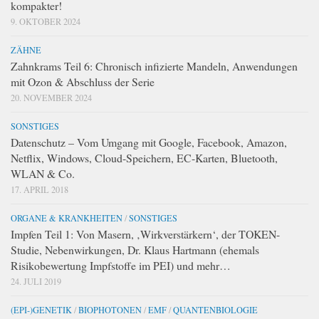
kompakter!
9. OKTOBER 2024
ZÄHNE
Zahnkrams Teil 6: Chronisch infizierte Mandeln, Anwendungen
mit Ozon & Abschluss der Serie
20. NOVEMBER 2024
SONSTIGES
Datenschutz – Vom Umgang mit Google, Facebook, Amazon,
Netflix, Windows, Cloud-Speichern, EC-Karten, Bluetooth,
WLAN & Co.
17. APRIL 2018
ORGANE & KRANKHEITEN
/
SONSTIGES
Impfen Teil 1: Von Masern, ‚Wirkverstärkern‘, der TOKEN-
Studie, Nebenwirkungen, Dr. Klaus Hartmann (ehemals
Risikobewertung Impfstoffe im PEI) und mehr…
24. JULI 2019
(EPI-)GENETIK
/
BIOPHOTONEN
/
EMF
/
QUANTENBIOLOGIE