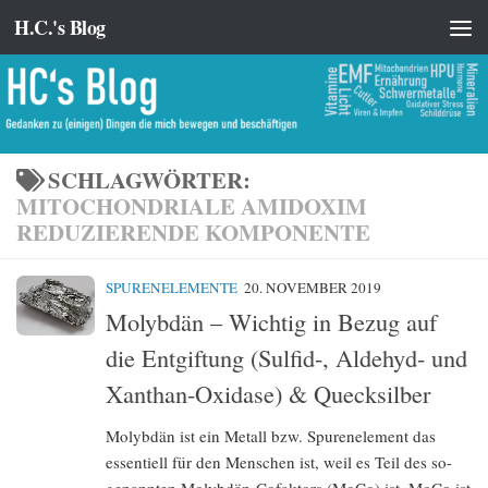
H.C.'s Blog
Zum Inhalt springen
SCHLAGWÖRTER:
MITOCHONDRIALE AMIDOXIM
REDUZIERENDE KOMPONENTE
SPURENELEMENTE
20. NOVEMBER 2019
Molybdän – Wichtig in Bezug auf
die Entgiftung (Sulfid-, Aldehyd- und
Xanthan-Oxidase) & Quecksilber
Molybdän ist ein Metall bzw. Spurenelement das
essentiell für den Menschen ist, weil es Teil des so-