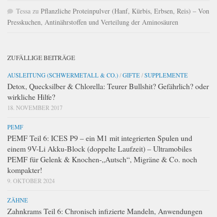
Tessa
zu
Pflanzliche Proteinpulver (Hanf, Kürbis, Erbsen, Reis) – Von
Presskuchen, Antinährstoffen und Verteilung der Aminosäuren
ZUFÄLLIGE BEITRÄGE
AUSLEITUNG (SCHWERMETALL & CO.)
/
GIFTE
/
SUPPLEMENTE
Detox, Quecksilber & Chlorella: Teurer Bullshit? Gefährlich? oder
wirkliche Hilfe?
18. NOVEMBER 2017
PEMF
PEMF Teil 6: ICES P9 – ein M1 mit integrierten Spulen und
einem 9V-Li Akku-Block (doppelte Laufzeit) – Ultramobiles
PEMF für Gelenk & Knochen-„Autsch“, Migräne & Co. noch
kompakter!
9. OKTOBER 2024
ZÄHNE
Zahnkrams Teil 6: Chronisch infizierte Mandeln, Anwendungen