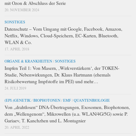
mit Ozon & Abschluss der Serie
20. NOVEMBER 2024
SONSTIGES
Datenschutz – Vom Umgang mit Google, Facebook, Amazon,
Netflix, Windows, Cloud-Speichern, EC-Karten, Bluetooth,
WLAN & Co.
17. APRIL 2018
ORGANE & KRANKHEITEN
/
SONSTIGES
Impfen Teil 1: Von Masern, ‚Wirkverstärkern‘, der TOKEN-
Studie, Nebenwirkungen, Dr. Klaus Hartmann (ehemals
Risikobewertung Impfstoffe im PEI) und mehr…
24. JULI 2019
(EPI-)GENETIK
/
BIOPHOTONEN
/
EMF
/
QUANTENBIOLOGIE
Von „drahtlosen“ DNA-Übertragungen, Exosomen, Biophotonen,
dem „Wellengenom“, Mikrowellen (u.a. WLAN/4G/5G) sowie P.
Gariaev, T. Kanchzhen und L. Montagnier
20. APRIL 2022