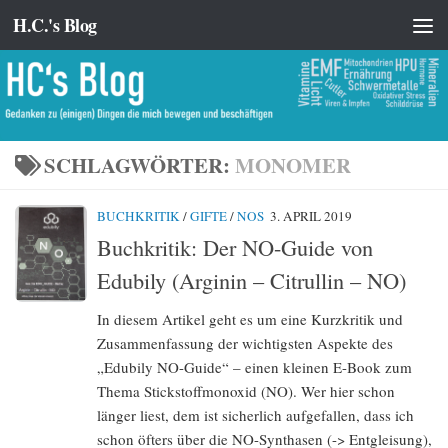
H.C.'s Blog
Zum Inhalt springen
SCHLAGWÖRTER:
MONOMER
BUCHKRITIK
/
GIFTE
/
NOS
3. APRIL 2019
Buchkritik: Der NO-Guide von
Edubily (Arginin – Citrullin – NO)
In diesem Artikel geht es um eine Kurzkritik und
Zusammenfassung der wichtigsten Aspekte des
„Edubily NO-Guide“ – einen kleinen E-Book zum
Thema Stickstoffmonoxid (NO). Wer hier schon
länger liest, dem ist sicherlich aufgefallen, dass ich
schon öfters über die NO-Synthasen (-> Entgleisung),