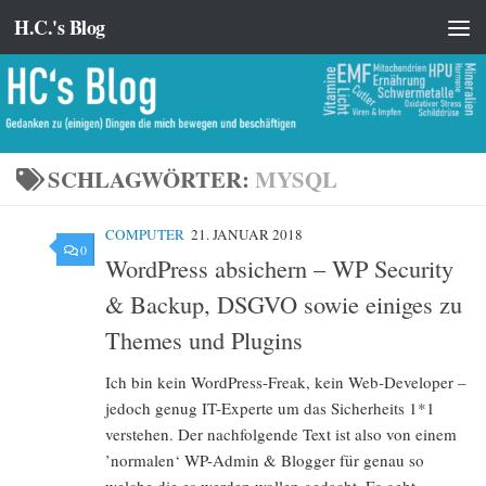
H.C.'s Blog
Zum Inhalt springen
SCHLAGWÖRTER:
MYSQL
COMPUTER
21. JANUAR 2018
0
WordPress absichern – WP Security
& Backup, DSGVO sowie einiges zu
Themes und Plugins
Ich bin kein WordPress-Freak, kein Web-Developer –
jedoch genug IT-Experte um das Sicherheits 1*1
verstehen. Der nachfolgende Text ist also von einem
’normalen‘ WP-Admin & Blogger für genau so