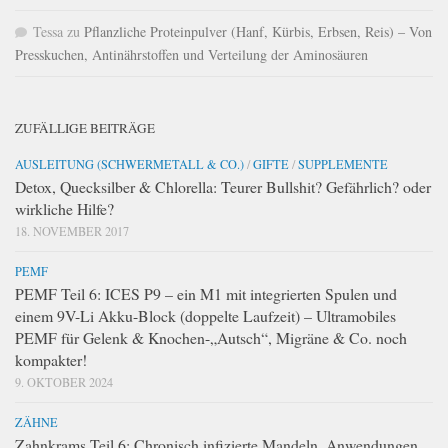
Tessa
zu
Pflanzliche Proteinpulver (Hanf, Kürbis, Erbsen, Reis) – Von
Presskuchen, Antinährstoffen und Verteilung der Aminosäuren
ZUFÄLLIGE BEITRÄGE
AUSLEITUNG (SCHWERMETALL & CO.)
/
GIFTE
/
SUPPLEMENTE
Detox, Quecksilber & Chlorella: Teurer Bullshit? Gefährlich? oder
wirkliche Hilfe?
18. NOVEMBER 2017
PEMF
PEMF Teil 6: ICES P9 – ein M1 mit integrierten Spulen und
einem 9V-Li Akku-Block (doppelte Laufzeit) – Ultramobiles
PEMF für Gelenk & Knochen-„Autsch“, Migräne & Co. noch
kompakter!
9. OKTOBER 2024
ZÄHNE
Zahnkrams Teil 6: Chronisch infizierte Mandeln, Anwendungen