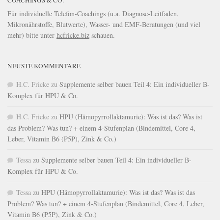
COACHINGS & CO.
Für individuelle Telefon-Coachings (u.a. Diagnose-Leitfaden,
Mikronährstoffe, Blutwerte), Wasser- und EMF-Beratungen (und viel
mehr) bitte unter
hcfricke.biz
schauen.
NEUSTE KOMMENTARE
H.C. Fricke
zu
Supplemente selber bauen Teil 4: Ein individueller B-
Komplex für HPU & Co.
H.C. Fricke
zu
HPU (Hämopyrrollaktamurie): Was ist das? Was ist
das Problem? Was tun? + einem 4-Stufenplan (Bindemittel, Core 4,
Leber, Vitamin B6 (P5P), Zink & Co.)
Tessa
zu
Supplemente selber bauen Teil 4: Ein individueller B-
Komplex für HPU & Co.
Tessa
zu
HPU (Hämopyrrollaktamurie): Was ist das? Was ist das
Problem? Was tun? + einem 4-Stufenplan (Bindemittel, Core 4, Leber,
Vitamin B6 (P5P), Zink & Co.)