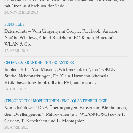
mit Ozon & Abschluss der Serie
20. NOVEMBER 2024
SONSTIGES
Datenschutz – Vom Umgang mit Google, Facebook, Amazon,
Netflix, Windows, Cloud-Speichern, EC-Karten, Bluetooth,
WLAN & Co.
17. APRIL 2018
ORGANE & KRANKHEITEN
/
SONSTIGES
Impfen Teil 1: Von Masern, ‚Wirkverstärkern‘, der TOKEN-
Studie, Nebenwirkungen, Dr. Klaus Hartmann (ehemals
Risikobewertung Impfstoffe im PEI) und mehr…
24. JULI 2019
(EPI-)GENETIK
/
BIOPHOTONEN
/
EMF
/
QUANTENBIOLOGIE
Von „drahtlosen“ DNA-Übertragungen, Exosomen, Biophotonen,
dem „Wellengenom“, Mikrowellen (u.a. WLAN/4G/5G) sowie P.
Gariaev, T. Kanchzhen und L. Montagnier
20. APRIL 2022