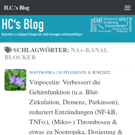
H.C.'s Blog
Zum Inhalt springen
SCHLAGWÖRTER:
NA+-KANAL
BLOCKER
NOOTROPIKA
/
SUPPLEMENTE
8. JUNI 2022
Vinpocetin: Verbessert die
Gehirnfunktion (u.a. Blut-
Zirkulation, Demenz, Parkinson),
reduziert Entzündungen (NF-kB,
TNFα), (Mikro-) Thrombosen &
etwas zu Nootropika, Dosierung &