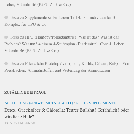
Leber, Vitamin B6 (P5P), Zink & Co.)
Tessa
zu
Supplemente selber bauen Teil 4: Ein individueller B-
Komplex für HPU & Co.
Tessa
zu
HPU (Hämopyrrollaktamurie): Was ist das? Was ist das
Problem? Was tun? + einem 4-Stufenplan (Bindemittel, Core 4, Leber,
Vitamin B6 (P5P), Zink & Co.)
Tessa
zu
Pflanzliche Proteinpulver (Hanf, Kürbis, Erbsen, Reis) – Von
Presskuchen, Antinährstoffen und Verteilung der Aminosäuren
ZUFÄLLIGE BEITRÄGE
AUSLEITUNG (SCHWERMETALL & CO.)
/
GIFTE
/
SUPPLEMENTE
Detox, Quecksilber & Chlorella: Teurer Bullshit? Gefährlich? oder
wirkliche Hilfe?
18. NOVEMBER 2017