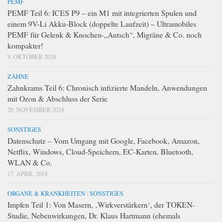
PEMF
PEMF Teil 6: ICES P9 – ein M1 mit integrierten Spulen und
einem 9V-Li Akku-Block (doppelte Laufzeit) – Ultramobiles
PEMF für Gelenk & Knochen-„Autsch“, Migräne & Co. noch
kompakter!
9. OKTOBER 2024
ZÄHNE
Zahnkrams Teil 6: Chronisch infizierte Mandeln, Anwendungen
mit Ozon & Abschluss der Serie
20. NOVEMBER 2024
SONSTIGES
Datenschutz – Vom Umgang mit Google, Facebook, Amazon,
Netflix, Windows, Cloud-Speichern, EC-Karten, Bluetooth,
WLAN & Co.
17. APRIL 2018
ORGANE & KRANKHEITEN
/
SONSTIGES
Impfen Teil 1: Von Masern, ‚Wirkverstärkern‘, der TOKEN-
Studie, Nebenwirkungen, Dr. Klaus Hartmann (ehemals