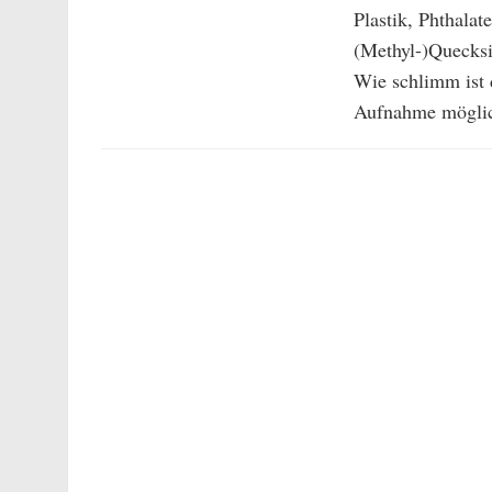
Plastik, Phthala
(Methyl-)Quecksil
Wie schlimm ist 
Aufnahme möglic