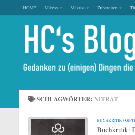
HOME
Mikros
Makros
Zubereiten
T
Zum Inhalt springen
SCHLAGWÖRTER:
NITRAT
BUCHKRITIK
/
GIFT
Buchkritik: 