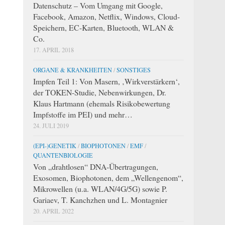
Datenschutz – Vom Umgang mit Google,
Facebook, Amazon, Netflix, Windows, Cloud-
Speichern, EC-Karten, Bluetooth, WLAN &
Co.
17. APRIL 2018
ORGANE & KRANKHEITEN
/
SONSTIGES
Impfen Teil 1: Von Masern, ‚Wirkverstärkern‘,
der TOKEN-Studie, Nebenwirkungen, Dr.
Klaus Hartmann (ehemals Risikobewertung
Impfstoffe im PEI) und mehr…
24. JULI 2019
(EPI-)GENETIK
/
BIOPHOTONEN
/
EMF
/
QUANTENBIOLOGIE
Von „drahtlosen“ DNA-Übertragungen,
Exosomen, Biophotonen, dem „Wellengenom“,
Mikrowellen (u.a. WLAN/4G/5G) sowie P.
Gariaev, T. Kanchzhen und L. Montagnier
20. APRIL 2022