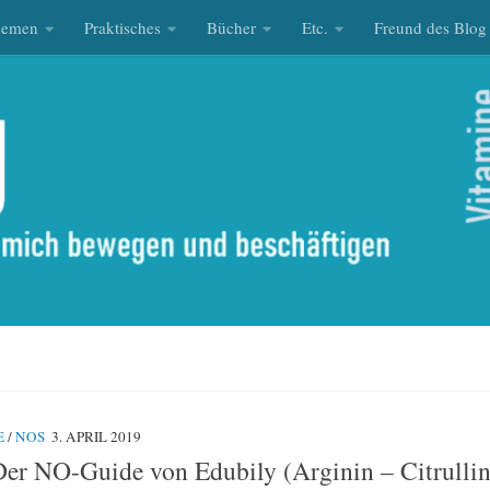
hemen
Praktisches
Bücher
Etc.
Freund des Blog
E
/
NOS
3. APRIL 2019
Der NO-Guide von Edubily (Arginin – Citrulli