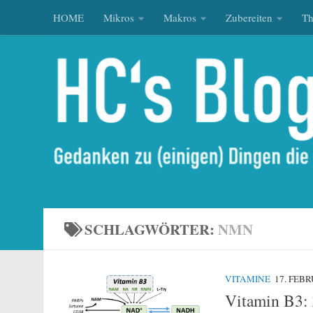
HOME
Mikros
Makros
Zubereiten
T
Zum Inhalt springen
SCHLAGWÖRTER:
NMN
VITAMINE
17. FEB
Vitamin B3: