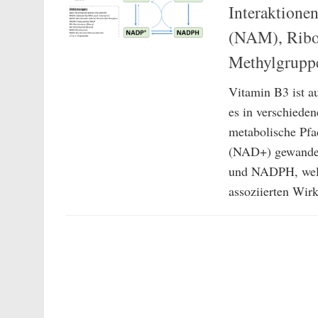
Interaktione
(NAM), Ribo
Methylgrup
Vitamin B3 ist a
es in verschieden
metabolische Pfa
(NAD+) gewandel
und NADPH, welc
assoziierten Wirk