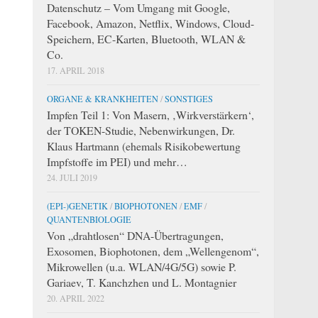
Datenschutz – Vom Umgang mit Google,
Facebook, Amazon, Netflix, Windows, Cloud-
Speichern, EC-Karten, Bluetooth, WLAN &
Co.
17. APRIL 2018
ORGANE & KRANKHEITEN
/
SONSTIGES
Impfen Teil 1: Von Masern, ‚Wirkverstärkern‘,
der TOKEN-Studie, Nebenwirkungen, Dr.
Klaus Hartmann (ehemals Risikobewertung
Impfstoffe im PEI) und mehr…
24. JULI 2019
(EPI-)GENETIK
/
BIOPHOTONEN
/
EMF
/
QUANTENBIOLOGIE
Von „drahtlosen“ DNA-Übertragungen,
Exosomen, Biophotonen, dem „Wellengenom“,
Mikrowellen (u.a. WLAN/4G/5G) sowie P.
Gariaev, T. Kanchzhen und L. Montagnier
20. APRIL 2022