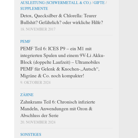
AUSLEITUNG (SCHWERMETALL & CO.)
/
GIFTE
/
SUPPLEMENTE
Detox, Quecksilber & Chlorella: Teurer
Bullshit? Gefährlich? oder wirkliche Hilfe?
18. NOVEMBER 2017
PEMF
PEMF Teil 6: ICES P9 – ein M1 mit
integrierten Spulen und einem 9V-Li Akku-
Block (doppelte Laufzeit) – Ultramobiles
PEMF für Gelenk & Knochen-„Autsch“,
Migräne & Co. noch kompakter!
9. OKTOBER 2024
ZÄHNE
Zahnkrams Teil 6: Chronisch infizierte
Mandeln, Anwendungen mit Ozon &
Abschluss der Serie
20. NOVEMBER 2024
SONSTIGES