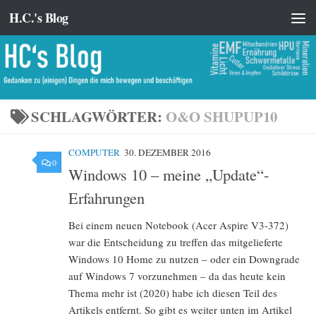
H.C.'s Blog
Zum Inhalt springen
SCHLAGWÖRTER:
O&O SHUPUP10
COMPUTER
30. DEZEMBER 2016
0
Windows 10 – meine „Update“-
Erfahrungen
Bei einem neuen Notebook (Acer Aspire V3-372)
war die Entscheidung zu treffen das mitgelieferte
Windows 10 Home zu nutzen – oder ein Downgrade
auf Windows 7 vorzunehmen – da das heute kein
Thema mehr ist (2020) habe ich diesen Teil des
Artikels entfernt. So gibt es weiter unten im Artikel