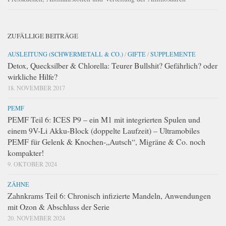
ZUFÄLLIGE BEITRÄGE
AUSLEITUNG (SCHWERMETALL & CO.)
/
GIFTE
/
SUPPLEMENTE
Detox, Quecksilber & Chlorella: Teurer Bullshit? Gefährlich? oder
wirkliche Hilfe?
18. NOVEMBER 2017
PEMF
PEMF Teil 6: ICES P9 – ein M1 mit integrierten Spulen und
einem 9V-Li Akku-Block (doppelte Laufzeit) – Ultramobiles
PEMF für Gelenk & Knochen-„Autsch“, Migräne & Co. noch
kompakter!
9. OKTOBER 2024
ZÄHNE
Zahnkrams Teil 6: Chronisch infizierte Mandeln, Anwendungen
mit Ozon & Abschluss der Serie
20. NOVEMBER 2024