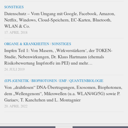
SONSTIGES
Datenschutz – Vom Umgang mit Google, Facebook, Amazon,
Netflix, Windows, Cloud-Speichern, EC-Karten, Bluetooth,
WLAN & Co.
17. APRIL 2018
ORGANE & KRANKHEITEN
/
SONSTIGES
Impfen Teil 1: Von Masern, ‚Wirkverstärkern‘, der TOKEN-
Studie, Nebenwirkungen, Dr. Klaus Hartmann (ehemals
Risikobewertung Impfstoffe im PEI) und mehr…
24. JULI 2019
(EPI-)GENETIK
/
BIOPHOTONEN
/
EMF
/
QUANTENBIOLOGIE
Von „drahtlosen“ DNA-Übertragungen, Exosomen, Biophotonen,
dem „Wellengenom“, Mikrowellen (u.a. WLAN/4G/5G) sowie P.
Gariaev, T. Kanchzhen und L. Montagnier
20. APRIL 2022