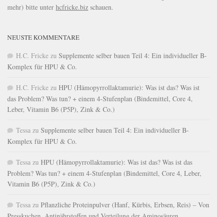
mehr) bitte unter
hcfricke.biz
schauen.
NEUSTE KOMMENTARE
H.C. Fricke
zu
Supplemente selber bauen Teil 4: Ein individueller B-
Komplex für HPU & Co.
H.C. Fricke
zu
HPU (Hämopyrrollaktamurie): Was ist das? Was ist
das Problem? Was tun? + einem 4-Stufenplan (Bindemittel, Core 4,
Leber, Vitamin B6 (P5P), Zink & Co.)
Tessa
zu
Supplemente selber bauen Teil 4: Ein individueller B-
Komplex für HPU & Co.
Tessa
zu
HPU (Hämopyrrollaktamurie): Was ist das? Was ist das
Problem? Was tun? + einem 4-Stufenplan (Bindemittel, Core 4, Leber,
Vitamin B6 (P5P), Zink & Co.)
Tessa
zu
Pflanzliche Proteinpulver (Hanf, Kürbis, Erbsen, Reis) – Von
Presskuchen, Antinährstoffen und Verteilung der Aminosäuren