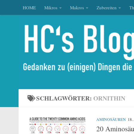
HOME
Mikros
Makros
Zubereiten
T
Zum Inhalt springen
SCHLAGWÖRTER:
ORNITHIN
AMINOSÄUREN
18.
20 Aminosäur