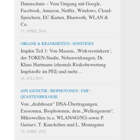
Datenschutz – Vom Umgang mit Google,
Facebook, Amazon, Netflix, Windows, Cloud-
Speichern, EC-Karten, Bluetooth, WLAN &
Co.
17. APRIL 2018
ORGANE & KRANKHEITEN
/
SONSTIGES
Impfen Teil 1: Von Masern, ‚Wirkverstärkern‘,
der TOKEN-Studie, Nebenwirkungen, Dr.
Klaus Hartmann (ehemals Risikobewertung
Impfstoffe im PEI) und mehr…
24. JULI 2019
(EPI-)GENETIK
/
BIOPHOTONEN
/
EMF
/
QUANTENBIOLOGIE
Von „drahtlosen“ DNA-Übertragungen,
Exosomen, Biophotonen, dem „Wellengenom“,
Mikrowellen (u.a. WLAN/4G/5G) sowie P.
Gariaev, T. Kanchzhen und L. Montagnier
20. APRIL 2022