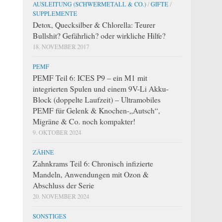
AUSLEITUNG (SCHWERMETALL & CO.)
/
GIFTE
/
SUPPLEMENTE
Detox, Quecksilber & Chlorella: Teurer
Bullshit? Gefährlich? oder wirkliche Hilfe?
18. NOVEMBER 2017
PEMF
PEMF Teil 6: ICES P9 – ein M1 mit
integrierten Spulen und einem 9V-Li Akku-
Block (doppelte Laufzeit) – Ultramobiles
PEMF für Gelenk & Knochen-„Autsch“,
Migräne & Co. noch kompakter!
9. OKTOBER 2024
ZÄHNE
Zahnkrams Teil 6: Chronisch infizierte
Mandeln, Anwendungen mit Ozon &
Abschluss der Serie
20. NOVEMBER 2024
SONSTIGES