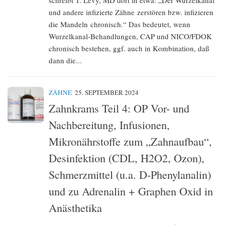
schreibt T. Levy, MD dort in etwa: „Der Wurzelkanal
und andere infizierte Zähne zerstören bzw. infizieren
die Mandeln chronisch.“ Das bedeutet, wenn
Wurzelkanal-Behandlungen, CAP und NICO/FDOK
chronisch bestehen, ggf. auch in Kombination, daß
dann die...
ZÄHNE
25. SEPTEMBER 2024
Zahnkrams Teil 4: OP Vor- und
Nachbereitung, Infusionen,
Mikronährstoffe zum „Zahnaufbau“,
Desinfektion (CDL, H2O2, Ozon),
Schmerzmittel (u.a. D-Phenylanalin)
und zu Adrenalin + Graphen Oxid in
Anästhetika