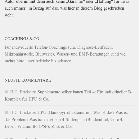
Autor übernimmt denn auch keine „Garantie“ oder „Haftung“ für „was
auch immer“ in Bezug auf das, was hier in diesem Blog geschrieben
steht.
COACHINGS & CO.
Für individuelle Telefon-Coachings (u.a. Diagnose-Leitfaden,
Mikronährstoffe, Blutwerte), Wasser- und EMF-Beratungen (und viel
mehr) bitte unter
hcfricke.biz
schauen.
NEUSTE KOMMENTARE
H.C. Fricke
zu
Supplemente selber bauen Teil 4: Ein individueller B-
Komplex für HPU & Co.
H.C. Fricke
zu
HPU (Hämopyrrollaktamurie): Was ist das? Was ist
das Problem? Was tun? + einem 4-Stufenplan (Bindemittel, Core 4,
Leber, Vitamin B6 (P5P), Zink & Co.)