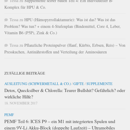
Tessa
zu
Supplemente selber bauen Teil 4: Ein individueller B-
Komplex für HPU & Co.
Tessa
zu
HPU (Hämopyrrollaktamurie): Was ist das? Was ist das
Problem? Was tun? + einem 4-Stufenplan (Bindemittel, Core 4, Leber,
Vitamin B6 (P5P), Zink & Co.)
Tessa
zu
Pflanzliche Proteinpulver (Hanf, Kürbis, Erbsen, Reis) – Von
Presskuchen, Antinährstoffen und Verteilung der Aminosäuren
ZUFÄLLIGE BEITRÄGE
AUSLEITUNG (SCHWERMETALL & CO.)
/
GIFTE
/
SUPPLEMENTE
Detox, Quecksilber & Chlorella: Teurer Bullshit? Gefährlich? oder
wirkliche Hilfe?
18. NOVEMBER 2017
PEMF
PEMF Teil 6: ICES P9 – ein M1 mit integrierten Spulen und
einem 9V-Li Akku-Block (doppelte Laufzeit) – Ultramobiles