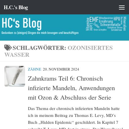
H.C.'s Blog
Zum Inhalt springen
SCHLAGWÖRTER:
OZONISIERTES
WASSER
ZÄHNE
20. NOVEMBER 2024
Zahnkrams Teil 6: Chronisch
infizierte Mandeln, Anwendungen
mit Ozon & Abschluss der Serie
Das Thema der chronisch infizierten Mandeln hatte
ich in meinem Beitrag zu Thomas E. Levy, MD’s
Buch „Hidden Epidemic“ geschildert. In Kapitel 7