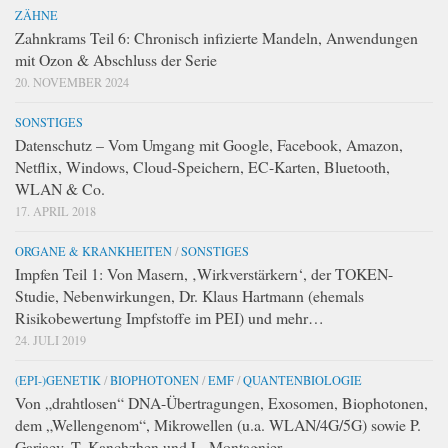
ZÄHNE
Zahnkrams Teil 6: Chronisch infizierte Mandeln, Anwendungen
mit Ozon & Abschluss der Serie
20. NOVEMBER 2024
SONSTIGES
Datenschutz – Vom Umgang mit Google, Facebook, Amazon,
Netflix, Windows, Cloud-Speichern, EC-Karten, Bluetooth,
WLAN & Co.
17. APRIL 2018
ORGANE & KRANKHEITEN
/
SONSTIGES
Impfen Teil 1: Von Masern, ‚Wirkverstärkern‘, der TOKEN-
Studie, Nebenwirkungen, Dr. Klaus Hartmann (ehemals
Risikobewertung Impfstoffe im PEI) und mehr…
24. JULI 2019
(EPI-)GENETIK
/
BIOPHOTONEN
/
EMF
/
QUANTENBIOLOGIE
Von „drahtlosen“ DNA-Übertragungen, Exosomen, Biophotonen,
dem „Wellengenom“, Mikrowellen (u.a. WLAN/4G/5G) sowie P.
Gariaev, T. Kanchzhen und L. Montagnier