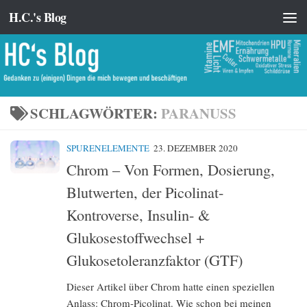
H.C.'s Blog
Zum Inhalt springen
SCHLAGWÖRTER:
PARANUSS
SPURENELEMENTE
23. DEZEMBER 2020
Chrom – Von Formen, Dosierung,
Blutwerten, der Picolinat-
Kontroverse, Insulin- &
Glukosestoffwechsel +
Glukosetoleranzfaktor (GTF)
Dieser Artikel über Chrom hatte einen speziellen
Anlass: Chrom-Picolinat. Wie schon bei meinen