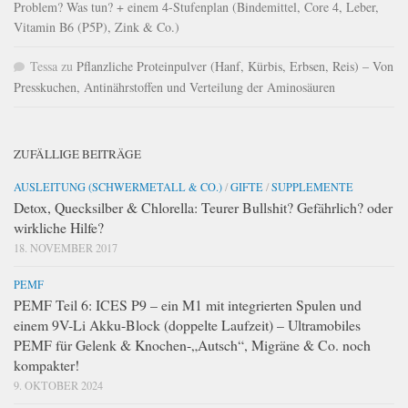
Problem? Was tun? + einem 4-Stufenplan (Bindemittel, Core 4, Leber,
Vitamin B6 (P5P), Zink & Co.)
Tessa
zu
Pflanzliche Proteinpulver (Hanf, Kürbis, Erbsen, Reis) – Von
Presskuchen, Antinährstoffen und Verteilung der Aminosäuren
ZUFÄLLIGE BEITRÄGE
AUSLEITUNG (SCHWERMETALL & CO.)
/
GIFTE
/
SUPPLEMENTE
Detox, Quecksilber & Chlorella: Teurer Bullshit? Gefährlich? oder
wirkliche Hilfe?
18. NOVEMBER 2017
PEMF
PEMF Teil 6: ICES P9 – ein M1 mit integrierten Spulen und
einem 9V-Li Akku-Block (doppelte Laufzeit) – Ultramobiles
PEMF für Gelenk & Knochen-„Autsch“, Migräne & Co. noch
kompakter!
9. OKTOBER 2024