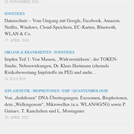
20. NOVEMBER 2024
SONSTIGES
Datenschutz – Vom Umgang mit Google, Facebook, Amazon,
Netflix, Windows, Cloud-Speichern, EC-Karten, Bluetooth,
WLAN & Co.
17. APRIL 2018
ORGANE & KRANKHEITEN
/
SONSTIGES
Impfen Teil 1: Von Masern, ‚Wirkverstärkern‘, der TOKEN-
Studie, Nebenwirkungen, Dr. Klaus Hartmann (ehemals
Risikobewertung Impfstoffe im PEI) und mehr…
24. JULI 2019
(EPI-)GENETIK
/
BIOPHOTONEN
/
EMF
/
QUANTENBIOLOGIE
Von „drahtlosen“ DNA-Übertragungen, Exosomen, Biophotonen,
dem „Wellengenom“, Mikrowellen (u.a. WLAN/4G/5G) sowie P.
Gariaev, T. Kanchzhen und L. Montagnier
20. APRIL 2022