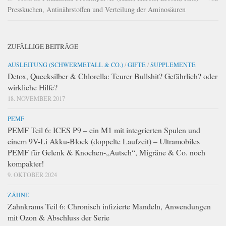
Presskuchen, Antinährstoffen und Verteilung der Aminosäuren
ZUFÄLLIGE BEITRÄGE
AUSLEITUNG (SCHWERMETALL & CO.)
/
GIFTE
/
SUPPLEMENTE
Detox, Quecksilber & Chlorella: Teurer Bullshit? Gefährlich? oder
wirkliche Hilfe?
18. NOVEMBER 2017
PEMF
PEMF Teil 6: ICES P9 – ein M1 mit integrierten Spulen und
einem 9V-Li Akku-Block (doppelte Laufzeit) – Ultramobiles
PEMF für Gelenk & Knochen-„Autsch“, Migräne & Co. noch
kompakter!
9. OKTOBER 2024
ZÄHNE
Zahnkrams Teil 6: Chronisch infizierte Mandeln, Anwendungen
mit Ozon & Abschluss der Serie