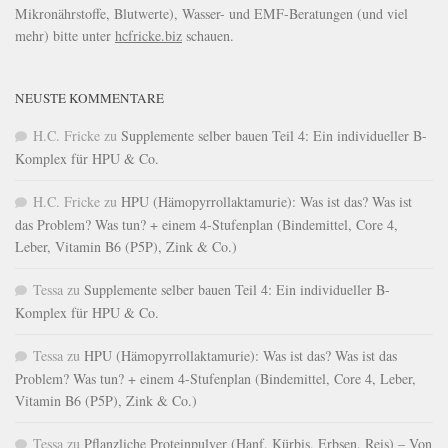
Mikronährstoffe, Blutwerte), Wasser- und EMF-Beratungen (und viel
mehr) bitte unter
hcfricke.biz
schauen.
NEUSTE KOMMENTARE
H.C. Fricke
zu
Supplemente selber bauen Teil 4: Ein individueller B-
Komplex für HPU & Co.
H.C. Fricke
zu
HPU (Hämopyrrollaktamurie): Was ist das? Was ist
das Problem? Was tun? + einem 4-Stufenplan (Bindemittel, Core 4,
Leber, Vitamin B6 (P5P), Zink & Co.)
Tessa
zu
Supplemente selber bauen Teil 4: Ein individueller B-
Komplex für HPU & Co.
Tessa
zu
HPU (Hämopyrrollaktamurie): Was ist das? Was ist das
Problem? Was tun? + einem 4-Stufenplan (Bindemittel, Core 4, Leber,
Vitamin B6 (P5P), Zink & Co.)
Tessa
zu
Pflanzliche Proteinpulver (Hanf, Kürbis, Erbsen, Reis) – Von