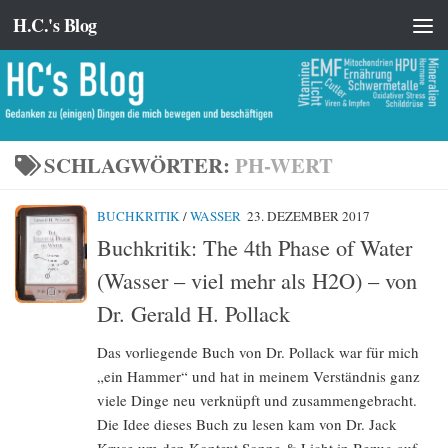
H.C.'s Blog
Zum Inhalt springen
SCHLAGWÖRTER:
PH-WERT
BUCHKRITIK
/
WASSER
23. DEZEMBER 2017
Buchkritik: The 4th Phase of Water
(Wasser – viel mehr als H2O) – von
Dr. Gerald H. Pollack
Das vorliegende Buch von Dr. Pollack war für mich
„ein Hammer“ und hat in meinem Verständnis ganz
viele Dinge neu verknüpft und zusammengebracht.
Die Idee dieses Buch zu lesen kam von Dr. Jack