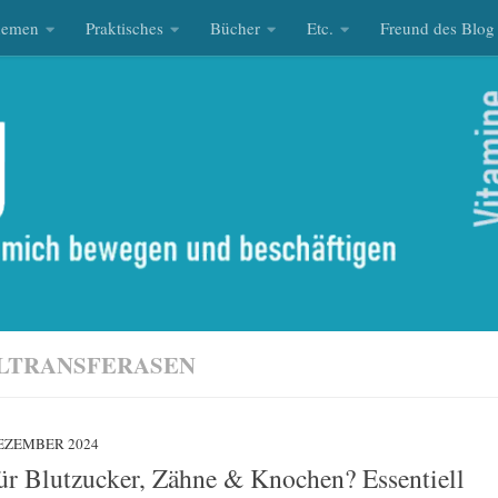
hemen
Praktisches
Bücher
Etc.
Freund des Blog
LTRANSFERASEN
DEZEMBER 2024
r Blutzucker, Zähne & Knochen? Essentiell