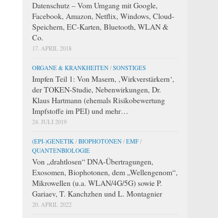
Datenschutz – Vom Umgang mit Google,
Facebook, Amazon, Netflix, Windows, Cloud-
Speichern, EC-Karten, Bluetooth, WLAN &
Co.
17. APRIL 2018
ORGANE & KRANKHEITEN
/
SONSTIGES
Impfen Teil 1: Von Masern, ‚Wirkverstärkern‘,
der TOKEN-Studie, Nebenwirkungen, Dr.
Klaus Hartmann (ehemals Risikobewertung
Impfstoffe im PEI) und mehr…
24. JULI 2019
(EPI-)GENETIK
/
BIOPHOTONEN
/
EMF
/
QUANTENBIOLOGIE
Von „drahtlosen“ DNA-Übertragungen,
Exosomen, Biophotonen, dem „Wellengenom“,
Mikrowellen (u.a. WLAN/4G/5G) sowie P.
Gariaev, T. Kanchzhen und L. Montagnier
20. APRIL 2022