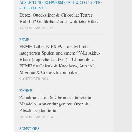
AUSLEITUNG (SCHWERMETALL & CO.)
/
GIFTE
/
SUPPLEMENTE
Detox, Quecksilber & Chlorella: Teurer
Bullshit? Gefährlich? oder wirkliche Hilfe?
18. NOVEMBER 2017
PEMF
PEMF Teil 6: ICES P9 – ein M1 mit
integrierten Spulen und einem 9V-Li Akku-
Block (doppelte Laufzeit) – Ultramobiles
PEMF für Gelenk & Knochen-„Autsch“,
Migräne & Co. noch kompakter!
9. OKTOBER 2024
ZÄHNE
Zahnkrams Teil 6: Chronisch infizierte
Mandeln, Anwendungen mit Ozon &
Abschluss der Serie
20. NOVEMBER 2024
SONSTIGES