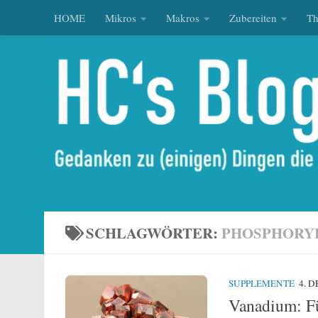
HOME
Mikros
Makros
Zubereiten
T
Zum Inhalt springen
SCHLAGWÖRTER:
PHOSPHORY
SUPPLEMENTE
4. 
Vanadium: Fü