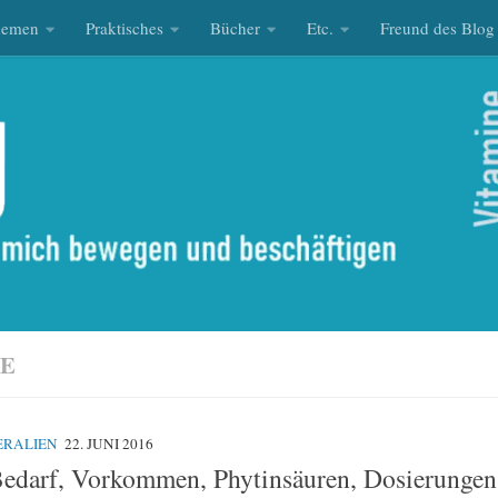
hemen
Praktisches
Bücher
Etc.
Freund des Blog
RE
ERALIEN
22. JUNI 2016
edarf, Vorkommen, Phytinsäuren, Dosierungen