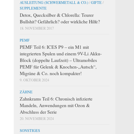
AUSLEITUNG (SCHWERMETALL & CO.)
/
GIFTE
/
SUPPLEMENTE
Detox, Quecksilber & Chlorella: Teurer
Bullshit? Gefährlich? oder wirkliche Hilfe?
18. NOVEMBER 2017
PEMF
PEMF Teil 6: ICES P9 – ein M1 mit
integrierten Spulen und einem 9V-Li Akku-
Block (doppelte Laufzeit) – Ultramobiles
PEMF für Gelenk & Knochen-„Autsch“,
Migräne & Co. noch kompakter!
9. OKTOBER 2024
ZÄHNE
Zahnkrams Teil 6: Chronisch infizierte
Mandeln, Anwendungen mit Ozon &
Abschluss der Serie
20. NOVEMBER 2024
SONSTIGES