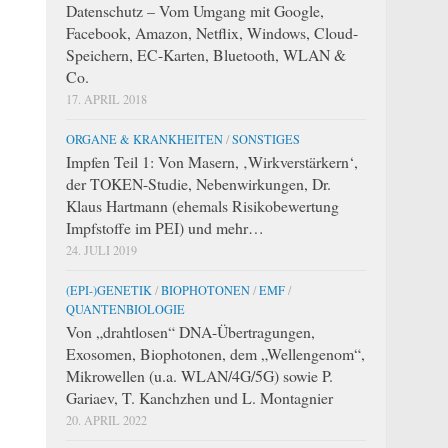
Datenschutz – Vom Umgang mit Google,
Facebook, Amazon, Netflix, Windows, Cloud-
Speichern, EC-Karten, Bluetooth, WLAN &
Co.
17. APRIL 2018
ORGANE & KRANKHEITEN
/
SONSTIGES
Impfen Teil 1: Von Masern, ‚Wirkverstärkern‘,
der TOKEN-Studie, Nebenwirkungen, Dr.
Klaus Hartmann (ehemals Risikobewertung
Impfstoffe im PEI) und mehr…
24. JULI 2019
(EPI-)GENETIK
/
BIOPHOTONEN
/
EMF
/
QUANTENBIOLOGIE
Von „drahtlosen“ DNA-Übertragungen,
Exosomen, Biophotonen, dem „Wellengenom“,
Mikrowellen (u.a. WLAN/4G/5G) sowie P.
Gariaev, T. Kanchzhen und L. Montagnier
20. APRIL 2022