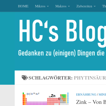
HOME
Mikros
Makros
Zubereiten
T
Zum Inhalt springen
SCHLAGWÖRTER:
PHYTINSÄU
ERNÄHRUNG
/
MIN
Zink – Von B