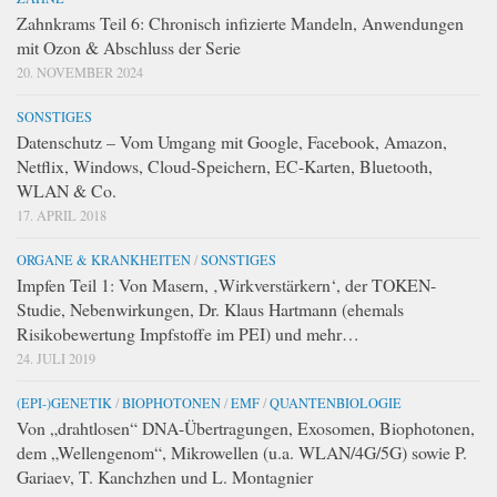
Zahnkrams Teil 6: Chronisch infizierte Mandeln, Anwendungen
mit Ozon & Abschluss der Serie
20. NOVEMBER 2024
SONSTIGES
Datenschutz – Vom Umgang mit Google, Facebook, Amazon,
Netflix, Windows, Cloud-Speichern, EC-Karten, Bluetooth,
WLAN & Co.
17. APRIL 2018
ORGANE & KRANKHEITEN
/
SONSTIGES
Impfen Teil 1: Von Masern, ‚Wirkverstärkern‘, der TOKEN-
Studie, Nebenwirkungen, Dr. Klaus Hartmann (ehemals
Risikobewertung Impfstoffe im PEI) und mehr…
24. JULI 2019
(EPI-)GENETIK
/
BIOPHOTONEN
/
EMF
/
QUANTENBIOLOGIE
Von „drahtlosen“ DNA-Übertragungen, Exosomen, Biophotonen,
dem „Wellengenom“, Mikrowellen (u.a. WLAN/4G/5G) sowie P.
Gariaev, T. Kanchzhen und L. Montagnier