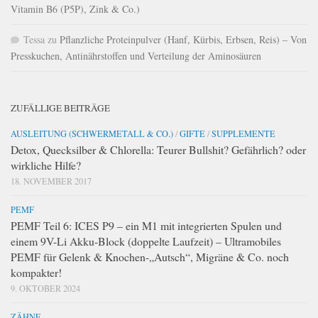
Vitamin B6 (P5P), Zink & Co.)
Tessa
zu
Pflanzliche Proteinpulver (Hanf, Kürbis, Erbsen, Reis) – Von
Presskuchen, Antinährstoffen und Verteilung der Aminosäuren
ZUFÄLLIGE BEITRÄGE
AUSLEITUNG (SCHWERMETALL & CO.)
/
GIFTE
/
SUPPLEMENTE
Detox, Quecksilber & Chlorella: Teurer Bullshit? Gefährlich? oder
wirkliche Hilfe?
18. NOVEMBER 2017
PEMF
PEMF Teil 6: ICES P9 – ein M1 mit integrierten Spulen und
einem 9V-Li Akku-Block (doppelte Laufzeit) – Ultramobiles
PEMF für Gelenk & Knochen-„Autsch“, Migräne & Co. noch
kompakter!
9. OKTOBER 2024
ZÄHNE