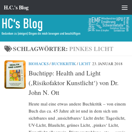
H.C.'s Blog
Zum Inhalt springen
SCHLAGWÖRTER:
PINKES LICHT
BIOHACKS
/
BUCHKRITIK
/
LICHT
23. JANUAR 2018
Buchtipp: Health and Light
(‚Risikofaktor Kunstlicht‘) von Dr.
John N. Ott
Heute mal eine etwas andere Buchkritik – von einem
Buch das ca. 45 Jahre alt ist und in dem sich um
sichtbares und ‚unsichtbares‘ Licht dreht: Tageslicht,
UV-Licht, Blaulicht, grünes Licht, ‚pinkes‘ Licht,