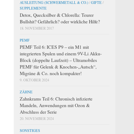
AUSLEITUNG (SCHWERMETALL & CO.)
/
GIFTE
/
SUPPLEMENTE
Detox, Quecksilber & Chlorella: Teurer
Bullshit? Gefährlich? oder wirkliche Hilfe?
18. NOVEMBER 2017
PEMF
PEMF Teil 6: ICES P9 – ein M1 mit
integrierten Spulen und einem 9V-Li Akku-
Block (doppelte Laufzeit) – Ultramobiles
PEMF für Gelenk & Knochen-„Autsch“,
Migräne & Co. noch kompakter!
9. OKTOBER 2024
ZÄHNE
Zahnkrams Teil 6: Chronisch infizierte
Mandeln, Anwendungen mit Ozon &
Abschluss der Serie
20. NOVEMBER 2024
SONSTIGES