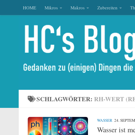
HOME
Mikros
Makros
Zubereiten
T
Zum Inhalt springen
SCHLAGWÖRTER:
RH-WERT (R
WASSER
24. SEPTE
Wasser ist m