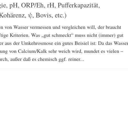
ie, pH, ORP/Eh, rH, Pufferkapazität,
Kohärenz, ψ, Bovis, etc.)
en von Wasser vermessen und vergleichen will, der braucht
ftige Kriterien. Was „gut schmeckt“ muss nicht (immer) gut
er aus der Umkehrosmose ein gutes Beisiel ist: Da das Wasse
nung von Calcium/Kalk sehr weich wird, mundet es vielen –
rch, außer daß es chemisch ggf. reiner...