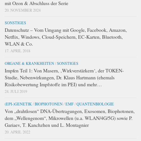
mit Ozon & Abschluss der Serie
20. NOVEMBER 2024
SONSTIGES
Datenschutz – Vom Umgang mit Google, Facebook, Amazon,
Netflix, Windows, Cloud-Speichern, EC-Karten, Bluetooth,
WLAN & Co.
17. APRIL 2018
ORGANE & KRANKHEITEN
/
SONSTIGES
Impfen Teil 1: Von Masern, ‚Wirkverstärkern‘, der TOKEN-
Studie, Nebenwirkungen, Dr. Klaus Hartmann (ehemals
Risikobewertung Impfstoffe im PEI) und mehr…
24. JULI 2019
(EPI-)GENETIK
/
BIOPHOTONEN
/
EMF
/
QUANTENBIOLOGIE
Von „drahtlosen“ DNA-Übertragungen, Exosomen, Biophotonen,
dem „Wellengenom“, Mikrowellen (u.a. WLAN/4G/5G) sowie P.
Gariaev, T. Kanchzhen und L. Montagnier
20. APRIL 2022