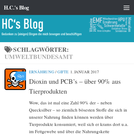
H.C.'s Blog
Zum Inhalt springen
SCHLAGWÖRTER:
UMWELTBUNDESAMT
ERNÄHRUNG
/
GIFTE
1. JANUAR 2017
0
Dioxin und PCB’s – über 90% aus
Tierprodukten
Wow, das ist mal eine Zahl 90% der – neben
Quecksilber – so ziemlich bösesten Stoffe die sich in
unserer Nahrung finden können werden über
Tierprodukte konsumiert, weil sich er krams dort u.a.
im Fettgewebe und über die Nahrungskette