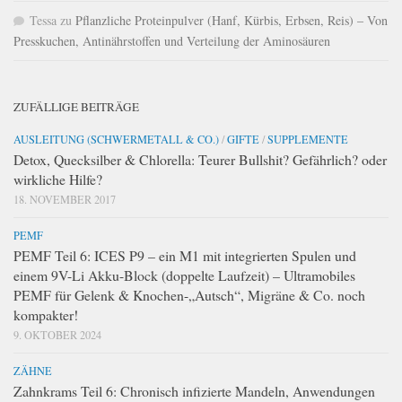
Tessa
zu
Pflanzliche Proteinpulver (Hanf, Kürbis, Erbsen, Reis) – Von
Presskuchen, Antinährstoffen und Verteilung der Aminosäuren
ZUFÄLLIGE BEITRÄGE
AUSLEITUNG (SCHWERMETALL & CO.)
/
GIFTE
/
SUPPLEMENTE
Detox, Quecksilber & Chlorella: Teurer Bullshit? Gefährlich? oder
wirkliche Hilfe?
18. NOVEMBER 2017
PEMF
PEMF Teil 6: ICES P9 – ein M1 mit integrierten Spulen und
einem 9V-Li Akku-Block (doppelte Laufzeit) – Ultramobiles
PEMF für Gelenk & Knochen-„Autsch“, Migräne & Co. noch
kompakter!
9. OKTOBER 2024
ZÄHNE
Zahnkrams Teil 6: Chronisch infizierte Mandeln, Anwendungen