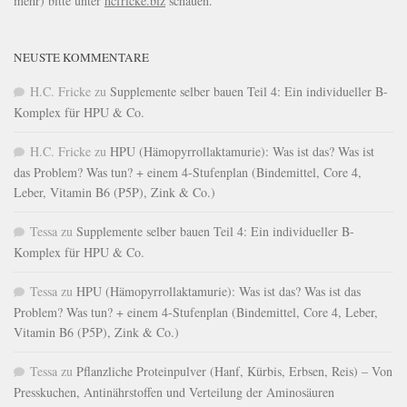
mehr) bitte unter
hcfricke.biz
schauen.
NEUSTE KOMMENTARE
H.C. Fricke
zu
Supplemente selber bauen Teil 4: Ein individueller B-
Komplex für HPU & Co.
H.C. Fricke
zu
HPU (Hämopyrrollaktamurie): Was ist das? Was ist
das Problem? Was tun? + einem 4-Stufenplan (Bindemittel, Core 4,
Leber, Vitamin B6 (P5P), Zink & Co.)
Tessa
zu
Supplemente selber bauen Teil 4: Ein individueller B-
Komplex für HPU & Co.
Tessa
zu
HPU (Hämopyrrollaktamurie): Was ist das? Was ist das
Problem? Was tun? + einem 4-Stufenplan (Bindemittel, Core 4, Leber,
Vitamin B6 (P5P), Zink & Co.)
Tessa
zu
Pflanzliche Proteinpulver (Hanf, Kürbis, Erbsen, Reis) – Von
Presskuchen, Antinährstoffen und Verteilung der Aminosäuren