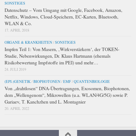
SONSTIGES
Datenschutz – Vom Umgang mit Google, Facebook, Amazon,
Netflix, Windows, Cloud-Speichern, EC-Karten, Bluetooth,
WLAN & Co.
17. APRIL 2018
ORGANE & KRANKHEITEN
/
SONSTIGES
Impfen Teil 1: Von Masern, ‚Wirkverstärkern‘, der TOKEN-
Studie, Nebenwirkungen, Dr. Klaus Hartmann (ehemals
Risikobewertung Impfstoffe im PEI) und mehr…
24. JULI 2019
(EPI-)GENETIK
/
BIOPHOTONEN
/
EMF
/
QUANTENBIOLOGIE
Von „drahtlosen“ DNA-Übertragungen, Exosomen, Biophotonen,
dem „Wellengenom“, Mikrowellen (u.a. WLAN/4G/5G) sowie P.
Gariaev, T. Kanchzhen und L. Montagnier
20. APRIL 2022