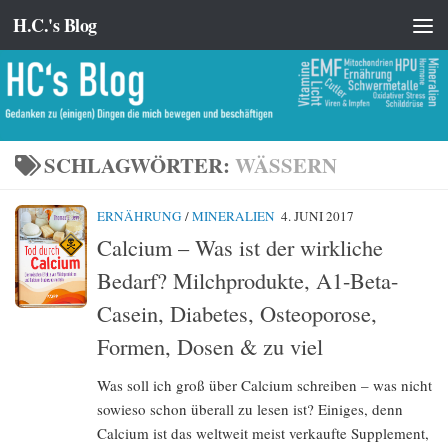
H.C.'s Blog
Zum Inhalt springen
SCHLAGWÖRTER:
WÄSSERN
ERNÄHRUNG
/
MINERALIEN
4. JUNI 2017
Calcium – Was ist der wirkliche
Bedarf? Milchprodukte, A1-Beta-
Casein, Diabetes, Osteoporose,
Formen, Dosen & zu viel
Was soll ich groß über Calcium schreiben – was nicht
sowieso schon überall zu lesen ist? Einiges, denn
Calcium ist das weltweit meist verkaufte Supplement,