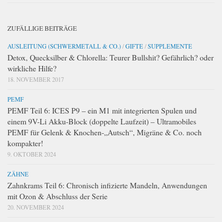
ZUFÄLLIGE BEITRÄGE
AUSLEITUNG (SCHWERMETALL & CO.)
/
GIFTE
/
SUPPLEMENTE
Detox, Quecksilber & Chlorella: Teurer Bullshit? Gefährlich? oder
wirkliche Hilfe?
18. NOVEMBER 2017
PEMF
PEMF Teil 6: ICES P9 – ein M1 mit integrierten Spulen und
einem 9V-Li Akku-Block (doppelte Laufzeit) – Ultramobiles
PEMF für Gelenk & Knochen-„Autsch“, Migräne & Co. noch
kompakter!
9. OKTOBER 2024
ZÄHNE
Zahnkrams Teil 6: Chronisch infizierte Mandeln, Anwendungen
mit Ozon & Abschluss der Serie
20. NOVEMBER 2024