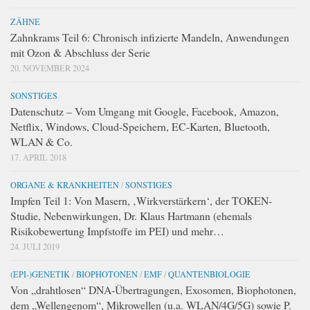
ZÄHNE
Zahnkrams Teil 6: Chronisch infizierte Mandeln, Anwendungen
mit Ozon & Abschluss der Serie
20. NOVEMBER 2024
SONSTIGES
Datenschutz – Vom Umgang mit Google, Facebook, Amazon,
Netflix, Windows, Cloud-Speichern, EC-Karten, Bluetooth,
WLAN & Co.
17. APRIL 2018
ORGANE & KRANKHEITEN
/
SONSTIGES
Impfen Teil 1: Von Masern, ‚Wirkverstärkern‘, der TOKEN-
Studie, Nebenwirkungen, Dr. Klaus Hartmann (ehemals
Risikobewertung Impfstoffe im PEI) und mehr…
24. JULI 2019
(EPI-)GENETIK
/
BIOPHOTONEN
/
EMF
/
QUANTENBIOLOGIE
Von „drahtlosen“ DNA-Übertragungen, Exosomen, Biophotonen,
dem „Wellengenom“, Mikrowellen (u.a. WLAN/4G/5G) sowie P.