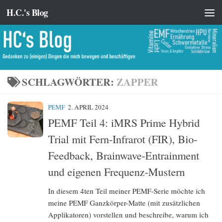
H.C.'s Blog
Zum Inhalt springen
SCHLAGWÖRTER:
ZAPPER
PEMF
2. APRIL 2024
PEMF Teil 4: iMRS Prime Hybrid
Trial mit Fern-Infrarot (FIR), Bio-
Feedback, Brainwave-Entrainment
und eigenen Frequenz-Mustern
In diesem 4ten Teil meiner PEMF-Serie möchte ich
meine PEMF Ganzkörper-Matte (mit zusätzlichen
Applikatoren) vorstellen und beschreibe, warum ich