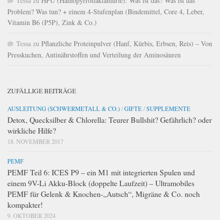
Tessa
zu
HPU (Hämopyrrollaktamurie): Was ist das? Was ist das
Problem? Was tun? + einem 4-Stufenplan (Bindemittel, Core 4, Leber,
Vitamin B6 (P5P), Zink & Co.)
Tessa
zu
Pflanzliche Proteinpulver (Hanf, Kürbis, Erbsen, Reis) – Von
Presskuchen, Antinährstoffen und Verteilung der Aminosäuren
ZUFÄLLIGE BEITRÄGE
AUSLEITUNG (SCHWERMETALL & CO.)
/
GIFTE
/
SUPPLEMENTE
Detox, Quecksilber & Chlorella: Teurer Bullshit? Gefährlich? oder
wirkliche Hilfe?
18. NOVEMBER 2017
PEMF
PEMF Teil 6: ICES P9 – ein M1 mit integrierten Spulen und
einem 9V-Li Akku-Block (doppelte Laufzeit) – Ultramobiles
PEMF für Gelenk & Knochen-„Autsch“, Migräne & Co. noch
kompakter!
9. OKTOBER 2024