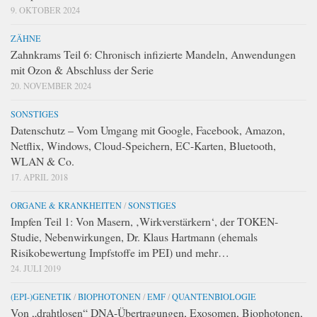
9. OKTOBER 2024
ZÄHNE
Zahnkrams Teil 6: Chronisch infizierte Mandeln, Anwendungen
mit Ozon & Abschluss der Serie
20. NOVEMBER 2024
SONSTIGES
Datenschutz – Vom Umgang mit Google, Facebook, Amazon,
Netflix, Windows, Cloud-Speichern, EC-Karten, Bluetooth,
WLAN & Co.
17. APRIL 2018
ORGANE & KRANKHEITEN
/
SONSTIGES
Impfen Teil 1: Von Masern, ‚Wirkverstärkern‘, der TOKEN-
Studie, Nebenwirkungen, Dr. Klaus Hartmann (ehemals
Risikobewertung Impfstoffe im PEI) und mehr…
24. JULI 2019
(EPI-)GENETIK
/
BIOPHOTONEN
/
EMF
/
QUANTENBIOLOGIE
Von „drahtlosen“ DNA-Übertragungen, Exosomen, Biophotonen,