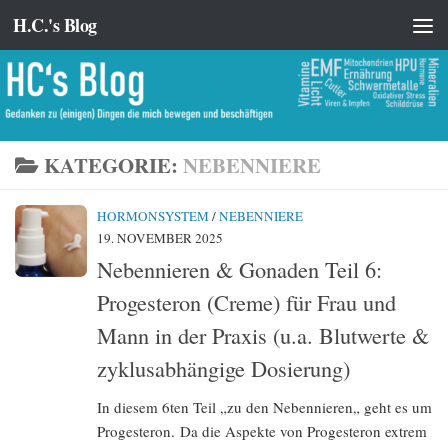
H.C.'s Blog
Zum Inhalt springen
KATEGORIE:
NEBENNIERE
HORMONSYSTEM
/
NEBENNIERE
19. NOVEMBER 2025
Nebennieren & Gonaden Teil 6:
Progesteron (Creme) für Frau und
Mann in der Praxis (u.a. Blutwerte &
zyklusabhängige Dosierung)
In diesem 6ten Teil „zu den Nebennieren„ geht es um
Progesteron. Da die Aspekte von Progesteron extrem