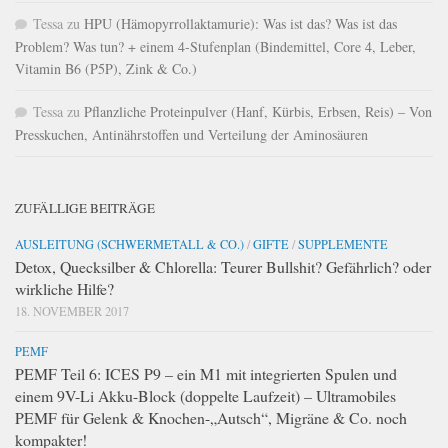
Tessa
zu
HPU (Hämopyrrollaktamurie): Was ist das? Was ist das
Problem? Was tun? + einem 4-Stufenplan (Bindemittel, Core 4, Leber,
Vitamin B6 (P5P), Zink & Co.)
Tessa
zu
Pflanzliche Proteinpulver (Hanf, Kürbis, Erbsen, Reis) – Von
Presskuchen, Antinährstoffen und Verteilung der Aminosäuren
ZUFÄLLIGE BEITRÄGE
AUSLEITUNG (SCHWERMETALL & CO.)
/
GIFTE
/
SUPPLEMENTE
Detox, Quecksilber & Chlorella: Teurer Bullshit? Gefährlich? oder
wirkliche Hilfe?
18. NOVEMBER 2017
PEMF
PEMF Teil 6: ICES P9 – ein M1 mit integrierten Spulen und
einem 9V-Li Akku-Block (doppelte Laufzeit) – Ultramobiles
PEMF für Gelenk & Knochen-„Autsch“, Migräne & Co. noch
kompakter!