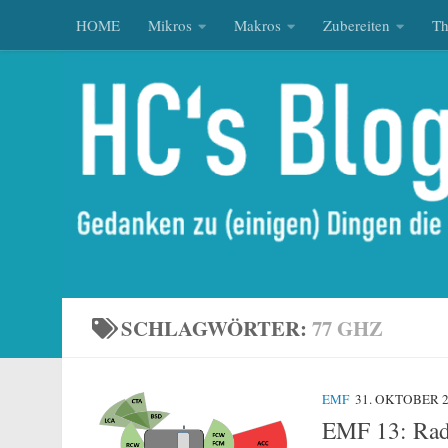
HOME
Mikros
Makros
Zubereiten
T
Zum Inhalt springen
SCHLAGWÖRTER:
77 GHZ
EMF
31. OKTOBER 
EMF 13: Rada