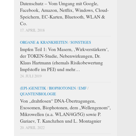
Datenschutz – Vom Umgang mit Google,
Facebook, Amazon, Netflix, Windows, Cloud-
Speichern, EC-Karten, Bluetooth, WLAN &
Co.
17. APRIL 2018
ORGANE & KRANKHEITEN
/
SONSTIGES
Impfen Teil 1: Von Masern, ‚Wirkverstärkern‘,
der TOKEN-Studie, Nebenwirkungen, Dr.
Klaus Hartmann (ehemals Risikobewertung
Impfstoffe im PEI) und mehr…
24. JULI 2019
(EPI-)GENETIK
/
BIOPHOTONEN
/
EMF
/
QUANTENBIOLOGIE
Von „drahtlosen“ DNA-Übertragungen,
Exosomen, Biophotonen, dem „Wellengenom“,
Mikrowellen (u.a. WLAN/4G/5G) sowie P.
Gariaev, T. Kanchzhen und L. Montagnier
20. APRIL 2022