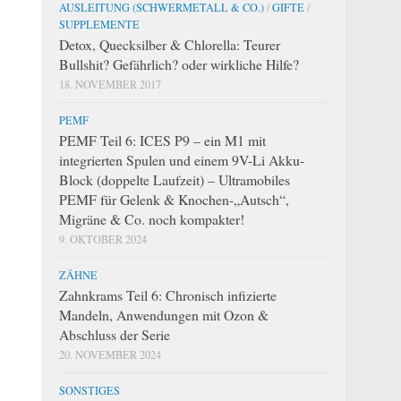
AUSLEITUNG (SCHWERMETALL & CO.)
/
GIFTE
/
SUPPLEMENTE
Detox, Quecksilber & Chlorella: Teurer
Bullshit? Gefährlich? oder wirkliche Hilfe?
18. NOVEMBER 2017
PEMF
PEMF Teil 6: ICES P9 – ein M1 mit
integrierten Spulen und einem 9V-Li Akku-
Block (doppelte Laufzeit) – Ultramobiles
PEMF für Gelenk & Knochen-„Autsch“,
Migräne & Co. noch kompakter!
9. OKTOBER 2024
ZÄHNE
Zahnkrams Teil 6: Chronisch infizierte
Mandeln, Anwendungen mit Ozon &
Abschluss der Serie
20. NOVEMBER 2024
SONSTIGES