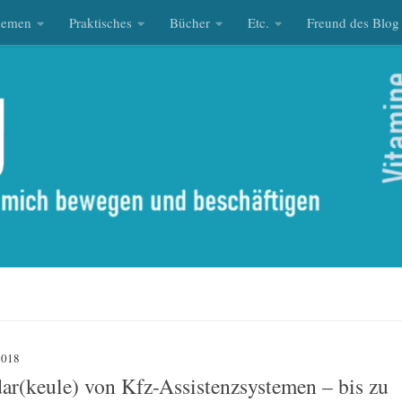
hemen
Praktisches
Bücher
Etc.
Freund des Blog
2018
r(keule) von Kfz-Assistenzsystemen – bis zu