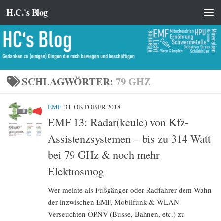
H.C.'s Blog
Zum Inhalt springen
SCHLAGWÖRTER:
79 GHZ
EMF
31. OKTOBER 2018
EMF 13: Radar(keule) von Kfz-
Assistenzsystemen – bis zu 314 Watt
bei 79 GHz & noch mehr
Elektrosmog
Wer meinte als Fußgänger oder Radfahrer dem Wahn
der inzwischen EMF, Mobilfunk & WLAN-
Verseuchten ÖPNV (Busse, Bahnen, etc.) zu