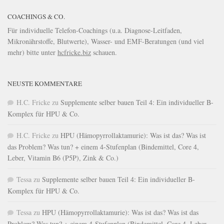
COACHINGS & CO.
Für individuelle Telefon-Coachings (u.a. Diagnose-Leitfaden,
Mikronährstoffe, Blutwerte), Wasser- und EMF-Beratungen (und viel
mehr) bitte unter
hcfricke.biz
schauen.
NEUSTE KOMMENTARE
H.C. Fricke
zu
Supplemente selber bauen Teil 4: Ein individueller B-
Komplex für HPU & Co.
H.C. Fricke
zu
HPU (Hämopyrrollaktamurie): Was ist das? Was ist
das Problem? Was tun? + einem 4-Stufenplan (Bindemittel, Core 4,
Leber, Vitamin B6 (P5P), Zink & Co.)
Tessa
zu
Supplemente selber bauen Teil 4: Ein individueller B-
Komplex für HPU & Co.
Tessa
zu
HPU (Hämopyrrollaktamurie): Was ist das? Was ist das
Problem? Was tun? + einem 4-Stufenplan (Bindemittel, Core 4, Leber,