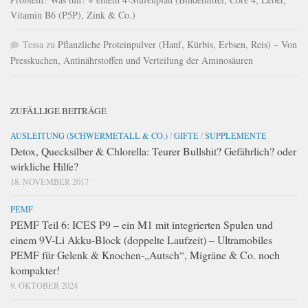
Vitamin B6 (P5P), Zink & Co.)
Tessa
zu
Pflanzliche Proteinpulver (Hanf, Kürbis, Erbsen, Reis) – Von
Presskuchen, Antinährstoffen und Verteilung der Aminosäuren
ZUFÄLLIGE BEITRÄGE
AUSLEITUNG (SCHWERMETALL & CO.)
/
GIFTE
/
SUPPLEMENTE
Detox, Quecksilber & Chlorella: Teurer Bullshit? Gefährlich? oder
wirkliche Hilfe?
18. NOVEMBER 2017
PEMF
PEMF Teil 6: ICES P9 – ein M1 mit integrierten Spulen und
einem 9V-Li Akku-Block (doppelte Laufzeit) – Ultramobiles
PEMF für Gelenk & Knochen-„Autsch“, Migräne & Co. noch
kompakter!
9. OKTOBER 2024