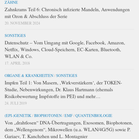
ZÄHNE
Zahnkrams Teil 6: Chronisch infizierte Mandeln, Anwendungen
mit Ozon & Abschluss der Serie
20. NOVEMBER 2024
SONSTIGES
Datenschutz – Vom Umgang mit Google, Facebook, Amazon,
Netflix, Windows, Cloud-Speichern, EC-Karten, Bluetooth,
WLAN & Co.
17. APRIL 2018
ORGANE & KRANKHEITEN
/
SONSTIGES
Impfen Teil 1: Von Masern, ‚Wirkverstärkern‘, der TOKEN-
Studie, Nebenwirkungen, Dr. Klaus Hartmann (ehemals
Risikobewertung Impfstoffe im PEI) und mehr…
24. JULI 2019
(EPI-)GENETIK
/
BIOPHOTONEN
/
EMF
/
QUANTENBIOLOGIE
Von „drahtlosen“ DNA-Übertragungen, Exosomen, Biophotonen,
dem „Wellengenom“, Mikrowellen (u.a. WLAN/4G/5G) sowie P.
Gariaev, T. Kanchzhen und L. Montagnier