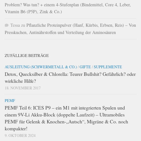
Problem? Was tun? + einem 4-Stufenplan (Bindemittel, Core 4, Leber,
Vitamin B6 (P5P), Zink & Co.)
Tessa
zu
Pflanzliche Proteinpulver (Hanf, Kürbis, Erbsen, Reis) – Von
Presskuchen, Antinährstoffen und Verteilung der Aminosäuren
ZUFÄLLIGE BEITRÄGE
AUSLEITUNG (SCHWERMETALL & CO.)
/
GIFTE
/
SUPPLEMENTE
Detox, Quecksilber & Chlorella: Teurer Bullshit? Gefährlich? oder
wirkliche Hilfe?
18. NOVEMBER 2017
PEMF
PEMF Teil 6: ICES P9 – ein M1 mit integrierten Spulen und
einem 9V-Li Akku-Block (doppelte Laufzeit) – Ultramobiles
PEMF für Gelenk & Knochen-„Autsch“, Migräne & Co. noch
kompakter!
9. OKTOBER 2024