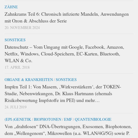
ZÄHNE
Zahnkrams Teil 6: Chronisch infizierte Mandeln, Anwendungen
mit Ozon & Abschluss der Serie
20. NOVEMBER 2024
SONSTIGES
Datenschutz – Vom Umgang mit Google, Facebook, Amazon,
Netflix, Windows, Cloud-Speichern, EC-Karten, Bluetooth,
WLAN & Co.
17. APRIL 2018
ORGANE & KRANKHEITEN
/
SONSTIGES
Impfen Teil 1: Von Masern, ‚Wirkverstärkern‘, der TOKEN-
Studie, Nebenwirkungen, Dr. Klaus Hartmann (ehemals
Risikobewertung Impfstoffe im PEI) und mehr…
24. JULI 2019
(EPI-)GENETIK
/
BIOPHOTONEN
/
EMF
/
QUANTENBIOLOGIE
Von „drahtlosen“ DNA-Übertragungen, Exosomen, Biophotonen,
dem „Wellengenom“, Mikrowellen (u.a. WLAN/4G/5G) sowie P.