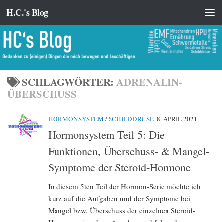
H.C.'s Blog
Zum Inhalt springen
SCHLAGWÖRTER:
ADRENALIN-
ÜBERSCHUSS
HORMONSYSTEM
/
SCHILDDRÜSE
8. APRIL 2021
Hormonsystem Teil 5: Die
Funktionen, Überschuss- & Mangel-
Symptome der Steroid-Hormone
In diesem 5ten Teil der Hormon-Serie möchte ich
kurz auf die Aufgaben und der Symptome bei
Mangel bzw. Überschuss der einzelnen Steroid-