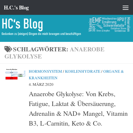
H.C.'s Blog
Zum Inhalt springen
SCHLAGWÖRTER:
ANAEROBE
GLYKOLYSE
HORMONSYSTEM
/
KOHLENHYDRATE
/
ORGANE &
KRANKHEITEN
4. MÄRZ 2020
Anaerobe Glykolyse: Von Krebs,
Fatigue, Laktat & Übersäuerung,
Adrenalin & NAD+ Mangel, Vitamin
B3, L-Carnitin, Keto & Co.