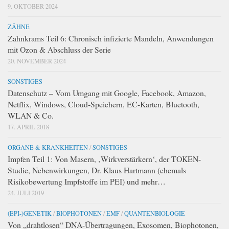
9. OKTOBER 2024
ZÄHNE
Zahnkrams Teil 6: Chronisch infizierte Mandeln, Anwendungen
mit Ozon & Abschluss der Serie
20. NOVEMBER 2024
SONSTIGES
Datenschutz – Vom Umgang mit Google, Facebook, Amazon,
Netflix, Windows, Cloud-Speichern, EC-Karten, Bluetooth,
WLAN & Co.
17. APRIL 2018
ORGANE & KRANKHEITEN
/
SONSTIGES
Impfen Teil 1: Von Masern, ‚Wirkverstärkern‘, der TOKEN-
Studie, Nebenwirkungen, Dr. Klaus Hartmann (ehemals
Risikobewertung Impfstoffe im PEI) und mehr…
24. JULI 2019
(EPI-)GENETIK
/
BIOPHOTONEN
/
EMF
/
QUANTENBIOLOGIE
Von „drahtlosen“ DNA-Übertragungen, Exosomen, Biophotonen,