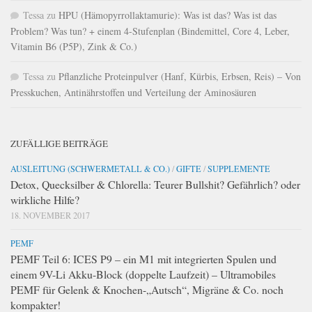
Tessa
zu
HPU (Hämopyrrollaktamurie): Was ist das? Was ist das
Problem? Was tun? + einem 4-Stufenplan (Bindemittel, Core 4, Leber,
Vitamin B6 (P5P), Zink & Co.)
Tessa
zu
Pflanzliche Proteinpulver (Hanf, Kürbis, Erbsen, Reis) – Von
Presskuchen, Antinährstoffen und Verteilung der Aminosäuren
ZUFÄLLIGE BEITRÄGE
AUSLEITUNG (SCHWERMETALL & CO.)
/
GIFTE
/
SUPPLEMENTE
Detox, Quecksilber & Chlorella: Teurer Bullshit? Gefährlich? oder
wirkliche Hilfe?
18. NOVEMBER 2017
PEMF
PEMF Teil 6: ICES P9 – ein M1 mit integrierten Spulen und
einem 9V-Li Akku-Block (doppelte Laufzeit) – Ultramobiles
PEMF für Gelenk & Knochen-„Autsch“, Migräne & Co. noch
kompakter!