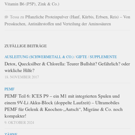
Vitamin B6 (P5P), Zink & Co.)
Tessa
zu
Pflanzliche Proteinpulver (Hanf, Kürbis, Erbsen, Reis) – Von
Presskuchen, Antinährstoffen und Verteilung der Aminosäuren
ZUFÄLLIGE BEITRÄGE
AUSLEITUNG (SCHWERMETALL & CO.)
/
GIFTE
/
SUPPLEMENTE
Detox, Quecksilber & Chlorella: Teurer Bullshit? Gefährlich? oder
wirkliche Hilfe?
18. NOVEMBER 2017
PEMF
PEMF Teil 6: ICES P9 – ein M1 mit integrierten Spulen und
einem 9V-Li Akku-Block (doppelte Laufzeit) – Ultramobiles
PEMF für Gelenk & Knochen-„Autsch“, Migräne & Co. noch
kompakter!
9. OKTOBER 2024
ZÄHNE