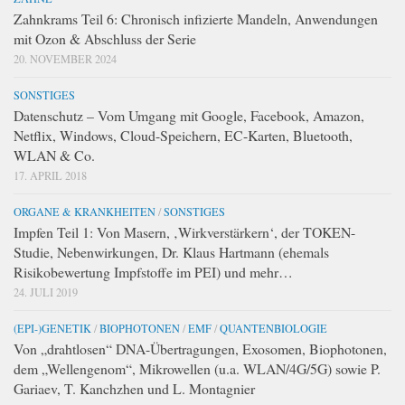
Zahnkrams Teil 6: Chronisch infizierte Mandeln, Anwendungen
mit Ozon & Abschluss der Serie
20. NOVEMBER 2024
SONSTIGES
Datenschutz – Vom Umgang mit Google, Facebook, Amazon,
Netflix, Windows, Cloud-Speichern, EC-Karten, Bluetooth,
WLAN & Co.
17. APRIL 2018
ORGANE & KRANKHEITEN
/
SONSTIGES
Impfen Teil 1: Von Masern, ‚Wirkverstärkern‘, der TOKEN-
Studie, Nebenwirkungen, Dr. Klaus Hartmann (ehemals
Risikobewertung Impfstoffe im PEI) und mehr…
24. JULI 2019
(EPI-)GENETIK
/
BIOPHOTONEN
/
EMF
/
QUANTENBIOLOGIE
Von „drahtlosen“ DNA-Übertragungen, Exosomen, Biophotonen,
dem „Wellengenom“, Mikrowellen (u.a. WLAN/4G/5G) sowie P.
Gariaev, T. Kanchzhen und L. Montagnier