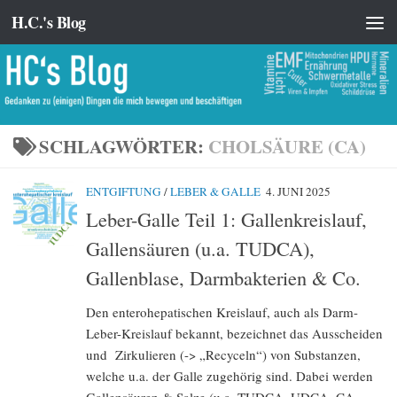
H.C.'s Blog
Zum Inhalt springen
SCHLAGWÖRTER:
CHOLSÄURE (CA)
ENTGIFTUNG
/
LEBER & GALLE
4. JUNI 2025
Leber-Galle Teil 1: Gallenkreislauf,
Gallensäuren (u.a. TUDCA),
Gallenblase, Darmbakterien & Co.
Den enterohepatischen Kreislauf, auch als Darm-
Leber-Kreislauf bekannt, bezeichnet das Ausscheiden
und Zirkulieren (-> „Recyceln“) von Substanzen,
welche u.a. der Galle zugehörig sind. Dabei werden