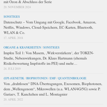
mit Ozon & Abschluss der Serie
20. NOVEMBER 2024
SONSTIGES
Datenschutz – Vom Umgang mit Google, Facebook, Amazon,
Netflix, Windows, Cloud-Speichern, EC-Karten, Bluetooth,
WLAN & Co.
17. APRIL 2018
ORGANE & KRANKHEITEN
/
SONSTIGES
Impfen Teil 1: Von Masern, ‚Wirkverstärkern‘, der TOKEN-
Studie, Nebenwirkungen, Dr. Klaus Hartmann (ehemals
Risikobewertung Impfstoffe im PEI) und mehr…
24. JULI 2019
(EPI-)GENETIK
/
BIOPHOTONEN
/
EMF
/
QUANTENBIOLOGIE
Von „drahtlosen“ DNA-Übertragungen, Exosomen, Biophotonen,
dem „Wellengenom“, Mikrowellen (u.a. WLAN/4G/5G) sowie P.
Gariaev, T. Kanchzhen und L. Montagnier
20. APRIL 2022