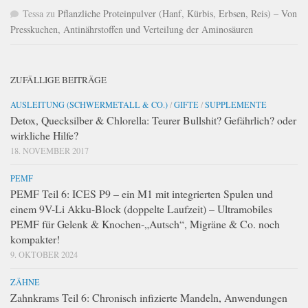
Tessa
zu
Pflanzliche Proteinpulver (Hanf, Kürbis, Erbsen, Reis) – Von
Presskuchen, Antinährstoffen und Verteilung der Aminosäuren
ZUFÄLLIGE BEITRÄGE
AUSLEITUNG (SCHWERMETALL & CO.)
/
GIFTE
/
SUPPLEMENTE
Detox, Quecksilber & Chlorella: Teurer Bullshit? Gefährlich? oder
wirkliche Hilfe?
18. NOVEMBER 2017
PEMF
PEMF Teil 6: ICES P9 – ein M1 mit integrierten Spulen und
einem 9V-Li Akku-Block (doppelte Laufzeit) – Ultramobiles
PEMF für Gelenk & Knochen-„Autsch“, Migräne & Co. noch
kompakter!
9. OKTOBER 2024
ZÄHNE
Zahnkrams Teil 6: Chronisch infizierte Mandeln, Anwendungen