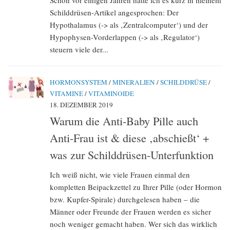
Schon vor einigen Jahren hatte ich es kurz in meinem
Schilddrüsen-Artikel angesprochen: Der
Hypothalamus (-> als ‚Zentralcomputer‘) und der
Hypophysen-Vorderlappen (-> als ‚Regulator‘)
steuern viele der...
HORMONSYSTEM
/
MINERALIEN
/
SCHILDDRÜSE
/
VITAMINE
/
VITAMINOIDE
18. DEZEMBER 2019
Warum die Anti-Baby Pille auch
Anti-Frau ist & diese ‚abschießt‘ +
was zur Schilddrüsen-Unterfunktion
Ich weiß nicht, wie viele Frauen einmal den
kompletten Beipackzettel zu Ihrer Pille (oder Hormon
bzw. Kupfer-Spirale) durchgelesen haben – die
Männer oder Freunde der Frauen werden es sicher
noch weniger gemacht haben. Wer sich das wirklich