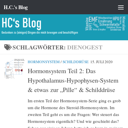
H.C.'s Blog
Zum Inhalt springen
SCHLAGWÖRTER:
DIENOGEST
HORMONSYSTEM
/
SCHILDDRÜSE
15. JULI 2020
Hormonsystem Teil 2: Das
Hypothalamus-Hypophysen-System
& etwas zur „Pille“ & Schilddrüse
Im ersten Teil der Hormonsystem-Serie ging es grob
um die Hormone des Steroid-Hormonsystem. Im
zweiten Teil geht es um die Fragen: Wer steuert das
Hormonsystem eigentlich? Und wie geschieht das?