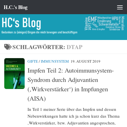
H.C.'s Blog
Zum Inhalt springen
SCHLAGWÖRTER:
DTAP
GIFTE
/
IMMUNSYSTEM
19. AUGUST 2019
Impfen Teil 2: Autoimmunsystem-
Syndrom durch Adjuvantien
(‚Wirkverstärker‘) in Impfungen
(AISA)
In Teil 1 meiner Serie über das Impfen und dessen
Nebenwirkungen hatte ich ja schon kurz das Thema
‚Wirkverstärker‚ bzw. Adjuvantien angesprochen,