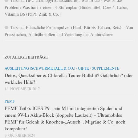
Tessa
zu
HPU (Hämopyrrollaktamurie): Was ist das? Was ist das
Problem? Was tun? + einem 4-Stufenplan (Bindemittel, Core 4, Leber,
Vitamin B6 (P5P), Zink & Co.)
Tessa
zu
Pflanzliche Proteinpulver (Hanf, Kürbis, Erbsen, Reis) – Von
Presskuchen, Antinährstoffen und Verteilung der Aminosäuren
ZUFÄLLIGE BEITRÄGE
AUSLEITUNG (SCHWERMETALL & CO.)
/
GIFTE
/
SUPPLEMENTE
Detox, Quecksilber & Chlorella: Teurer Bullshit? Gefährlich? oder
wirkliche Hilfe?
18. NOVEMBER 2017
PEMF
PEMF Teil 6: ICES P9 – ein M1 mit integrierten Spulen und
einem 9V-Li Akku-Block (doppelte Laufzeit) – Ultramobiles
PEMF für Gelenk & Knochen-„Autsch“, Migräne & Co. noch
kompakter!
9. OKTOBER 2024