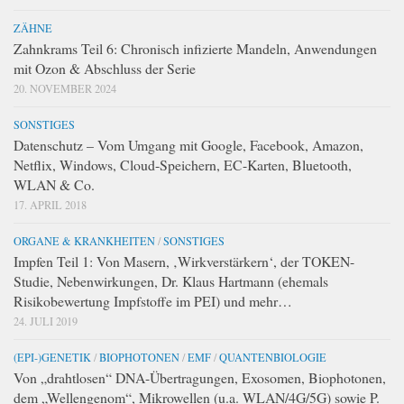
ZÄHNE
Zahnkrams Teil 6: Chronisch infizierte Mandeln, Anwendungen
mit Ozon & Abschluss der Serie
20. NOVEMBER 2024
SONSTIGES
Datenschutz – Vom Umgang mit Google, Facebook, Amazon,
Netflix, Windows, Cloud-Speichern, EC-Karten, Bluetooth,
WLAN & Co.
17. APRIL 2018
ORGANE & KRANKHEITEN
/
SONSTIGES
Impfen Teil 1: Von Masern, ‚Wirkverstärkern‘, der TOKEN-
Studie, Nebenwirkungen, Dr. Klaus Hartmann (ehemals
Risikobewertung Impfstoffe im PEI) und mehr…
24. JULI 2019
(EPI-)GENETIK
/
BIOPHOTONEN
/
EMF
/
QUANTENBIOLOGIE
Von „drahtlosen“ DNA-Übertragungen, Exosomen, Biophotonen,
dem „Wellengenom“, Mikrowellen (u.a. WLAN/4G/5G) sowie P.