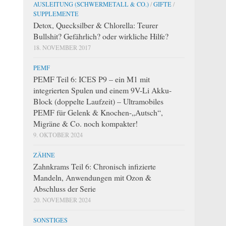
AUSLEITUNG (SCHWERMETALL & CO.)
/
GIFTE
/
SUPPLEMENTE
Detox, Quecksilber & Chlorella: Teurer
Bullshit? Gefährlich? oder wirkliche Hilfe?
18. NOVEMBER 2017
PEMF
PEMF Teil 6: ICES P9 – ein M1 mit
integrierten Spulen und einem 9V-Li Akku-
Block (doppelte Laufzeit) – Ultramobiles
PEMF für Gelenk & Knochen-„Autsch“,
Migräne & Co. noch kompakter!
9. OKTOBER 2024
ZÄHNE
Zahnkrams Teil 6: Chronisch infizierte
Mandeln, Anwendungen mit Ozon &
Abschluss der Serie
20. NOVEMBER 2024
SONSTIGES