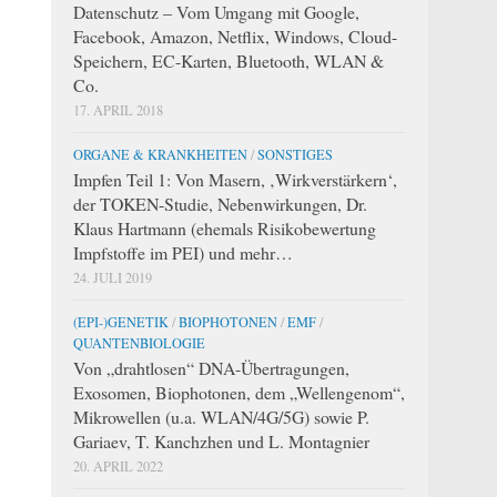
Datenschutz – Vom Umgang mit Google,
Facebook, Amazon, Netflix, Windows, Cloud-
Speichern, EC-Karten, Bluetooth, WLAN &
Co.
17. APRIL 2018
ORGANE & KRANKHEITEN
/
SONSTIGES
Impfen Teil 1: Von Masern, ‚Wirkverstärkern‘,
der TOKEN-Studie, Nebenwirkungen, Dr.
Klaus Hartmann (ehemals Risikobewertung
Impfstoffe im PEI) und mehr…
24. JULI 2019
(EPI-)GENETIK
/
BIOPHOTONEN
/
EMF
/
QUANTENBIOLOGIE
Von „drahtlosen“ DNA-Übertragungen,
Exosomen, Biophotonen, dem „Wellengenom“,
Mikrowellen (u.a. WLAN/4G/5G) sowie P.
Gariaev, T. Kanchzhen und L. Montagnier
20. APRIL 2022