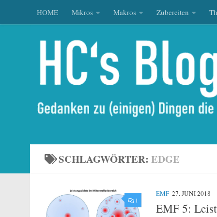
HOME
Mikros
Makros
Zubereiten
T
Zum Inhalt springen
SCHLAGWÖRTER:
EDGE
EMF
27. JUNI 2018
1
EMF 5: Leist