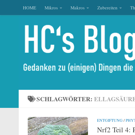
HOME
Mikros
Makros
Zubereiten
T
Zum Inhalt springen
SCHLAGWÖRTER:
ELLAGSÄUR
ENTGIFTUNG
/
PHY
Nrf2 Teil 4: