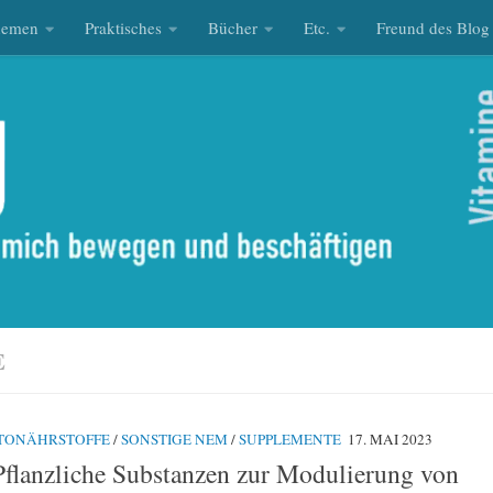
hemen
Praktisches
Bücher
Etc.
Freund des Blog
E
TONÄHRSTOFFE
/
SONSTIGE NEM
/
SUPPLEMENTE
17. MAI 2023
 Pflanzliche Substanzen zur Modulierung von