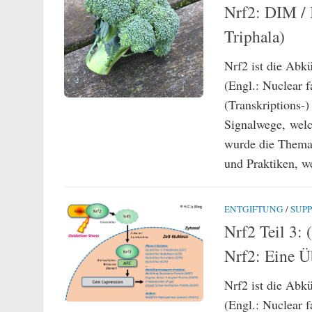
Nrf2: DIM / 
Triphala)
Nrf2 ist die Abk
(Engl.: Nuclear fa
(Transkriptions-)
Signalwege, welch
wurde die Themat
und Praktiken, w
ENTGIFTUNG
/
SUP
Nrf2 Teil 3:
Nrf2: Eine Ü
Nrf2 ist die Abk
(Engl.: Nuclear fa