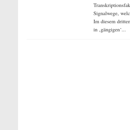
Transkriptionsfak
Signalwege, welch
Im diesem dritte
in ‚gängigen‘...