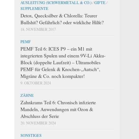
AUSLEITUNG (SCHWERMETALL & CO.)
/
GIFTE
/
SUPPLEMENTE
Detox, Quecksilber & Chlorella: Teurer
Bullshit? Gefährlich? oder wirkliche Hilfe?
18. NOVEMBER 2017
PEMF
PEMF Teil 6: ICES P9 – ein M1 mit
integrierten Spulen und einem 9V-Li Akku-
Block (doppelte Laufzeit) – Ultramobiles
PEMF für Gelenk & Knochen-„Autsch“,
Migräne & Co. noch kompakter!
9. OKTOBER 2024
ZÄHNE
Zahnkrams Teil 6: Chronisch infizierte
Mandeln, Anwendungen mit Ozon &
Abschluss der Serie
20. NOVEMBER 2024
SONSTIGES